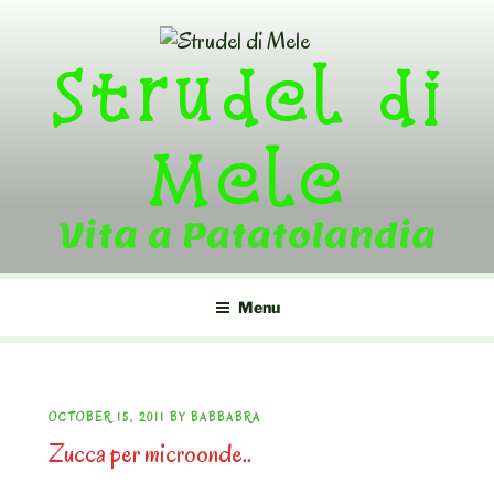
Skip
to
Strudel di
content
Mele
Vita a Patatolandia
Menu
POSTED
OCTOBER 15, 2011
BY
BABBABRA
Zucca per microonde..
ON