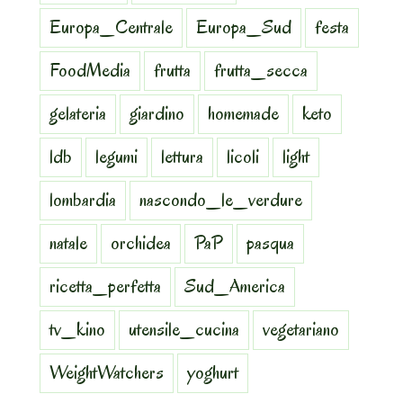
Europa_Centrale
Europa_Sud
festa
FoodMedia
frutta
frutta_secca
gelateria
giardino
homemade
keto
ldb
legumi
lettura
licoli
light
lombardia
nascondo_le_verdure
natale
orchidea
PaP
pasqua
ricetta_perfetta
Sud_America
tv_kino
utensile_cucina
vegetariano
WeightWatchers
yoghurt