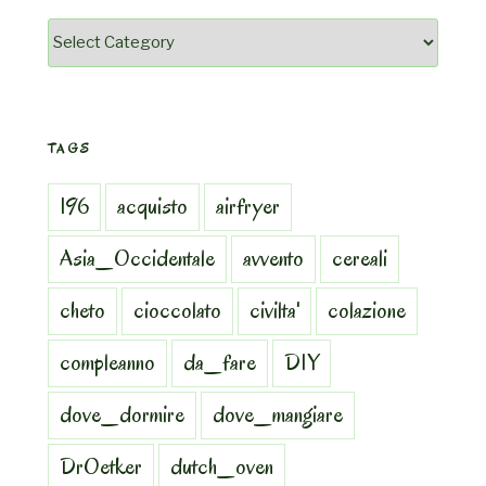
Categorie
TAGS
196
acquisto
airfryer
Asia_Occidentale
avvento
cereali
cheto
cioccolato
civilta'
colazione
compleanno
da_fare
DIY
dove_dormire
dove_mangiare
DrOetker
dutch_oven