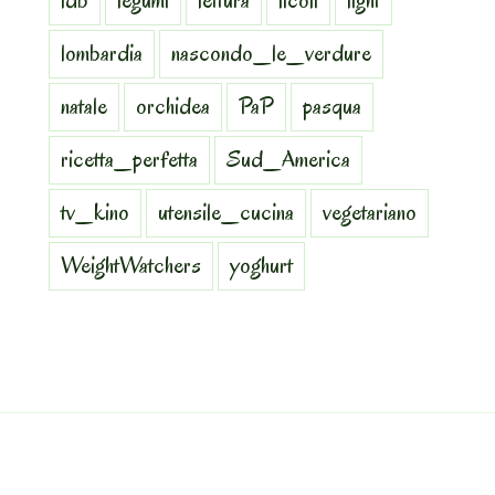
ldb
legumi
lettura
licoli
light
lombardia
nascondo_le_verdure
natale
orchidea
PaP
pasqua
ricetta_perfetta
Sud_America
tv_kino
utensile_cucina
vegetariano
WeightWatchers
yoghurt