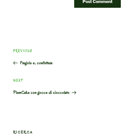
Post
Previous
PREVIOUS
navigation
Post
Fragole e.. confettura
Next
NEXT
Post
PlumCake con gocce di cioccolato
RICERCA