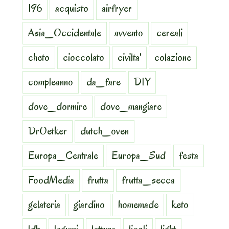
196
acquisto
airfryer
Asia_Occidentale
avvento
cereali
cheto
cioccolato
civilta'
colazione
compleanno
da_fare
DIY
dove_dormire
dove_mangiare
DrOetker
dutch_oven
Europa_Centrale
Europa_Sud
festa
FoodMedia
frutta
frutta_secca
gelateria
giardino
homemade
keto