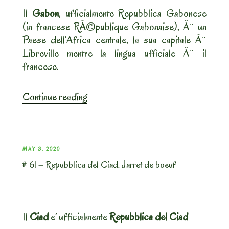
salsa
Il
Gabon
, ufficialmente Repubblica Gabonese
di
(in francese RÃ©publique Gabonaise), Ã¨ un
cumino”
Paese dell’Africa centrale, la sua capitale Ã¨
Libreville mentre la lingua ufficiale Ã¨ il
francese.
“#
Continue reading
80
–
Repubblica
Gabonese.
POSTED
MAY 3, 2020
Dongo-
# 61 – Repubblica del Ciad. Jarret de boeuf
ON
Dongo”
Il
Ciad
e’ ufficialmente
Repubblica del Ciad