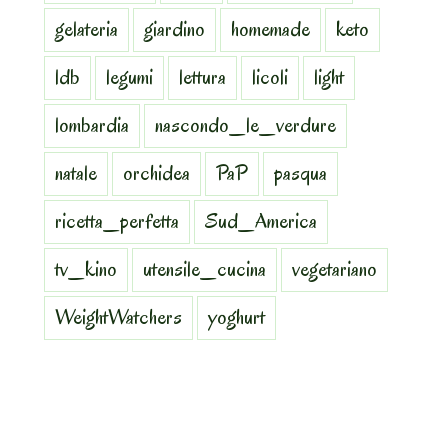
gelateria
giardino
homemade
keto
ldb
legumi
lettura
licoli
light
lombardia
nascondo_le_verdure
natale
orchidea
PaP
pasqua
ricetta_perfetta
Sud_America
tv_kino
utensile_cucina
vegetariano
WeightWatchers
yoghurt