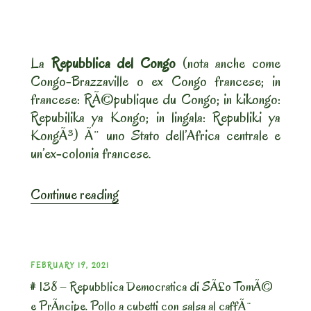
wa
Nazi
(Riso
al
La
Repubblica del Congo
(nota anche come
cocco)”
Congo-Brazzaville o ex Congo francese; in
francese: RÃ©publique du Congo; in kikongo:
Repubilika ya Kongo; in lingala: Republiki ya
KongÃ³) Ã¨ uno Stato dell’Africa centrale e
un’ex-colonia francese.
“#
Continue reading
175
–
Repubblica
del
POSTED
FEBRUARY 19, 2021
Congo.
# 138 – Repubblica Democratica di SÃ£o TomÃ©
ON
Pollo
e PrÃ­ncipe. Pollo a cubetti con salsa al caffÃ¨