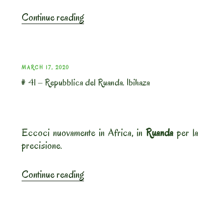
“#
Continue reading
61
–
Repubblica
del
POSTED
MARCH 17, 2020
Ciad.
# 41 – Repubblica del Ruanda. Ibihaza
ON
Jarret
de
boeuf”
Eccoci nuovamente in Africa, in
Ruanda
per la
precisione.
“#
Continue reading
41
–
Repubblica