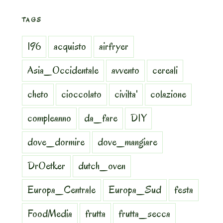
TAGS
196
acquisto
airfryer
Asia_Occidentale
avvento
cereali
cheto
cioccolato
civilta'
colazione
compleanno
da_fare
DIY
dove_dormire
dove_mangiare
DrOetker
dutch_oven
Europa_Centrale
Europa_Sud
festa
FoodMedia
frutta
frutta_secca