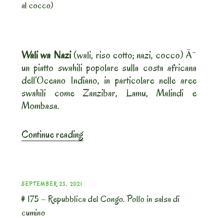
al cocco)
Wali wa Nazi
(wali, riso cotto; nazi, cocco) Ã¨
un piatto swahili popolare sulla costa africana
dell’Oceano Indiano, in particolare nelle aree
swahili come Zanzibar, Lamu, Malindi e
Mombasa.
“#
Continue reading
175
–
Repubblica
del
POSTED
SEPTEMBER 25, 2021
Congo.
# 175 – Repubblica del Congo. Pollo in salsa di
ON
Wali
cumino