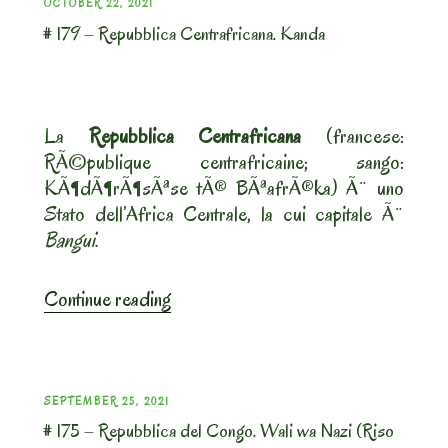
POSTED
OCTOBER 22, 2021
# 179 – Repubblica Centrafricana. Kanda
ON
La
Repubblica Centrafricana
(francese:
RÃ©publique centrafricaine; sango:
KÃ¶dÃ¶rÃ¶sÃªse tÃ® BÃªafrÃ®ka) Ã¨ uno
Stato dell’Africa Centrale, la cui capitale Ã¨
Bangui
.
“#
Continue reading
179
–
Repubblica
Centrafricana.
POSTED
SEPTEMBER 25, 2021
Kanda”
# 175 – Repubblica del Congo. Wali wa Nazi (Riso
ON