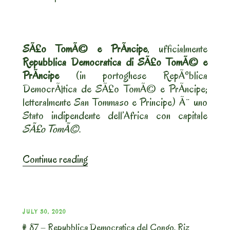
in
salsa
di
cumino”
SÃ£o TomÃ© e PrÃ­ncipe
, ufficialmente
Repubblica Democratica di SÃ£o TomÃ© e
PrÃ­ncipe
(in portoghese RepÃºblica
DemocrÃ¡tica de SÃ£o TomÃ© e PrÃ­ncipe;
letteralmente San Tommaso e Principe) Ã¨ uno
Stato indipendente dell’Africa con capitale
SÃ£o TomÃ©
.
“#
Continue reading
138
–
Repubblica
Democratica
POSTED
JULY 30, 2020
di
# 87 – Repubblica Democratica del Congo. Riz
ON