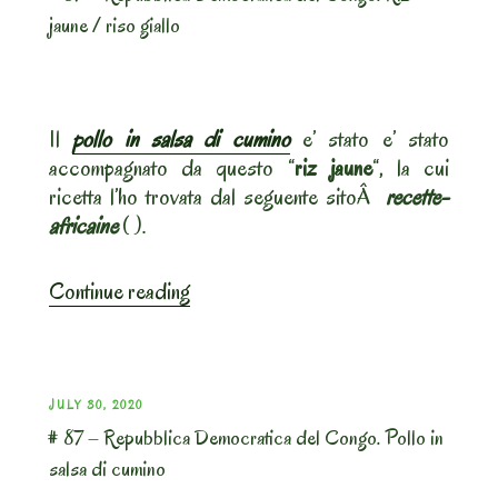
SÃ£o
jaune / riso giallo
TomÃ©
e
PrÃ­
ncipe.
Il
pollo in salsa di cumino
e’ stato e’ stato
Pollo
accompagnato da questo “
riz jaune
“, la cui
a
ricetta l’ho trovata dal seguente sitoÂ
recette-
cubetti
africaine
( ).
con
salsa
“#
Continue reading
al
87
caffÃ¨”
–
Repubblica
Democratica
POSTED
JULY 30, 2020
del
# 87 – Repubblica Democratica del Congo. Pollo in
ON
Congo.
salsa di cumino
Riz