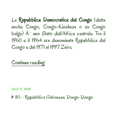
jaune
/
riso
La
Repubblica Democratica del Congo
(detta
giallo”
anche Congo, Congo-Kinshasa o ex Congo
belga) Ã¨ uno Stato dell’Africa centrale. Tra il
1960 e il 1964 era denominata Repubblica del
Congo e dal 1971 al 1997 Zaire.
“#
Continue reading
87
–
Repubblica
Democratica
POSTED
JULY 8, 2020
del
# 80 – Repubblica Gabonese. Dongo-Dongo
ON
Congo.
Pollo
in