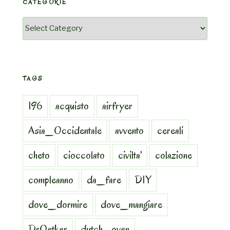
CATEGORIE
Categorie
TAGS
196
acquisto
airfryer
Asia_Occidentale
avvento
cereali
cheto
cioccolato
civilta'
colazione
compleanno
da_fare
DIY
dove_dormire
dove_mangiare
DrOetker
dutch_oven