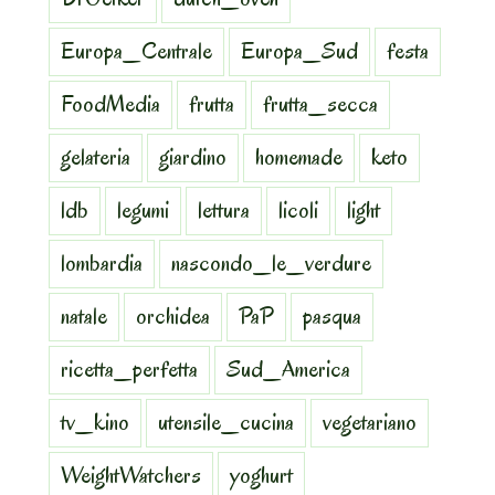
Europa_Centrale
Europa_Sud
festa
FoodMedia
frutta
frutta_secca
gelateria
giardino
homemade
keto
ldb
legumi
lettura
licoli
light
lombardia
nascondo_le_verdure
natale
orchidea
PaP
pasqua
ricetta_perfetta
Sud_America
tv_kino
utensile_cucina
vegetariano
WeightWatchers
yoghurt