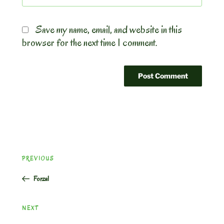
Save my name, email, and website in this
browser for the next time I comment.
Post
Previous
PREVIOUS
navigation
Post
Forza!
Next
NEXT
Post