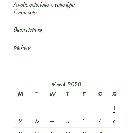
A volte caloriche, a volte light.
E non solo.
Buona lettura,
Barbara
March 2020
M
T
W
T
F
S
S
1
2
3
4
5
6
7
8