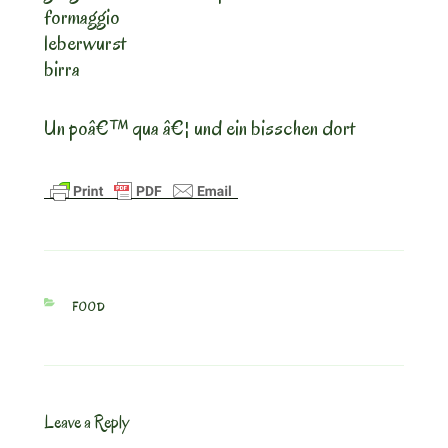
formaggio
leberwurst
birra
Un poâ€™ qua â€¦ und ein bisschen dort
CATEGORIES
FOOD
Leave a Reply