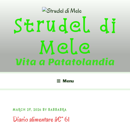
Skip
to
Strudel di
content
Mele
Vita a Patatolandia
Menu
POSTED
MARCH 29, 2026
BY
BABBABRA
Diario alimentare â€“ 61
ON