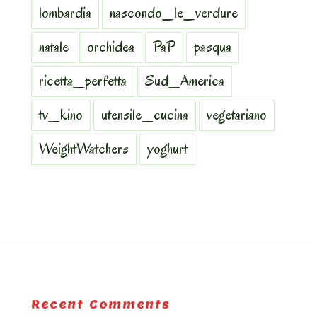
lombardia
nascondo_le_verdure
natale
orchidea
PaP
pasqua
ricetta_perfetta
Sud_America
tv_kino
utensile_cucina
vegetariano
WeightWatchers
yoghurt
Recent Comments