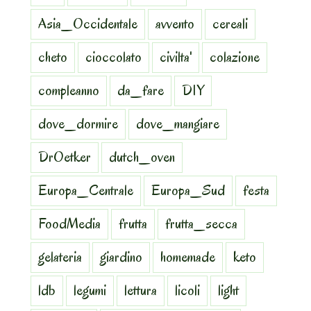
Asia_Occidentale
avvento
cereali
cheto
cioccolato
civilta'
colazione
compleanno
da_fare
DIY
dove_dormire
dove_mangiare
DrOetker
dutch_oven
Europa_Centrale
Europa_Sud
festa
FoodMedia
frutta
frutta_secca
gelateria
giardino
homemade
keto
ldb
legumi
lettura
licoli
light