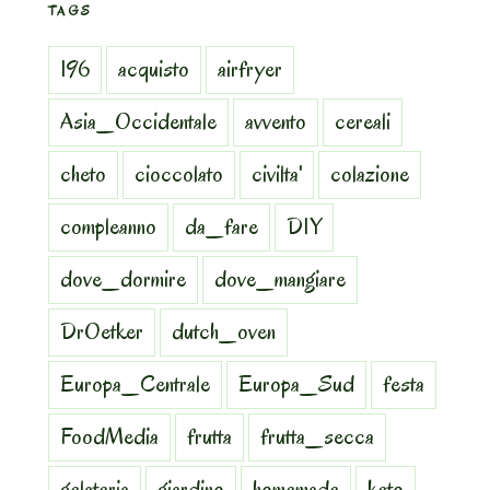
TAGS
196
acquisto
airfryer
Asia_Occidentale
avvento
cereali
cheto
cioccolato
civilta'
colazione
compleanno
da_fare
DIY
dove_dormire
dove_mangiare
DrOetker
dutch_oven
Europa_Centrale
Europa_Sud
festa
FoodMedia
frutta
frutta_secca
gelateria
giardino
homemade
keto