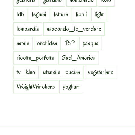
ldb
legumi
lettura
licoli
light
lombardia
nascondo_le_verdure
natale
orchidea
PaP
pasqua
ricetta_perfetta
Sud_America
tv_kino
utensile_cucina
vegetariano
WeightWatchers
yoghurt