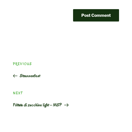
Post
Previous
PREVIOUS
navigation
Post
Strassenfest
Next
NEXT
Post
Frittata di zucchine light – MSP