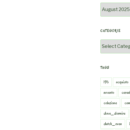
Archivio
CATEGORIE
Categorie
TAGS
196
acquisto
avvento
cereal
colazione
com
dove_dormire
dutch_oven