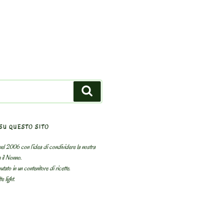
Search
SU QUESTO SITO
el 2006 con l’idea di condividere la nostra
n il Nonno.
utato in un contenitore di ricette.
e light.