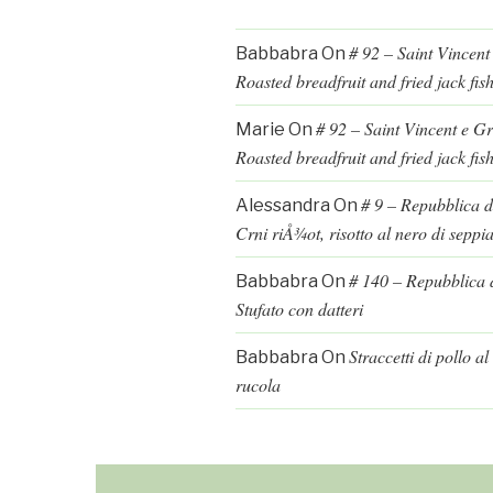
# 92 – Saint Vincent
Babbabra
On
Roasted breadfruit and fried jack fis
# 92 – Saint Vincent e G
Marie
On
Roasted breadfruit and fried jack fis
# 9 – Repubblica d
Alessandra
On
Crni riÅ¾ot, risotto al nero di seppi
# 140 – Repubblica d
Babbabra
On
Stufato con datteri
Straccetti di pollo a
Babbabra
On
rucola