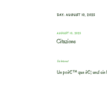
DAY:
AUGUST 10, 2025
POSTED
AUGUST 10, 2025
Citazione
ON
Da Internet
Un poâ€™ qua â€¦ und ein 