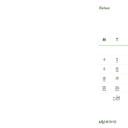
Barbara
M
T
4
5
11
12
18
19
25
26
« Jul
ARCHIVIO