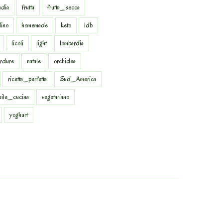
dia
frutta
frutta_secca
dino
homemade
keto
ldb
licoli
light
lombardia
rdure
natale
orchidea
ricetta_perfetta
Sud_America
sile_cucina
vegetariano
yoghurt