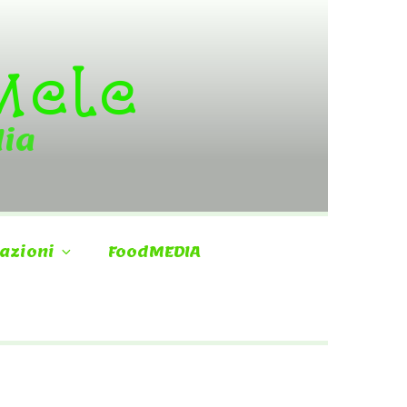
 Mele
dia
azioni
FoodMEDIA