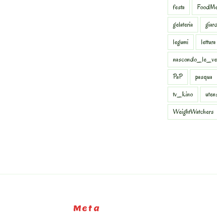
festa
FoodMe
gelateria
giar
legumi
lettura
nascondo_le_ve
PaP
pasqua
tv_kino
uten
WeightWatchers
Meta