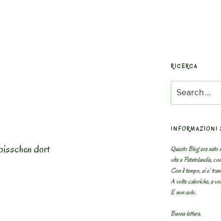
RICERCA
Search
for:
INFORMAZIONI 
bisschen dort
Questo Blog era nato n
vita a Patatolandia, co
Con il tempo, si e’ tram
A volte caloriche, a volt
E non solo.
Buona lettura,