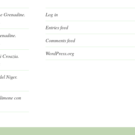
 e Grenadine.
Log in
h
Entries feed
renadine.
Comments feed
h
WordPress.org
i Croazia.
a
el Niger.
l limone con