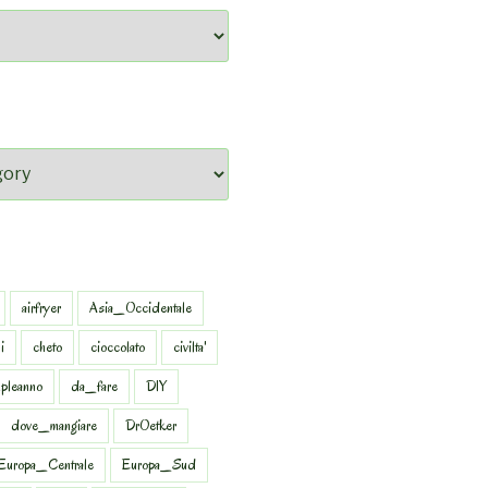
airfryer
Asia_Occidentale
i
cheto
cioccolato
civilta'
pleanno
da_fare
DIY
dove_mangiare
DrOetker
Europa_Centrale
Europa_Sud