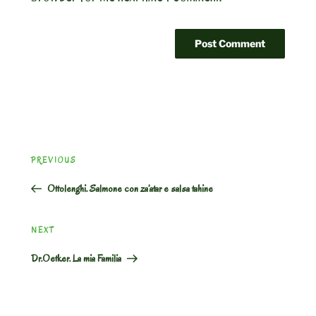
Post
Previous
PREVIOUS
navigation
Post
Ottolenghi. Salmone con za’atar e salsa tahine
Next
NEXT
Post
Dr.Oetker. La mia Familia