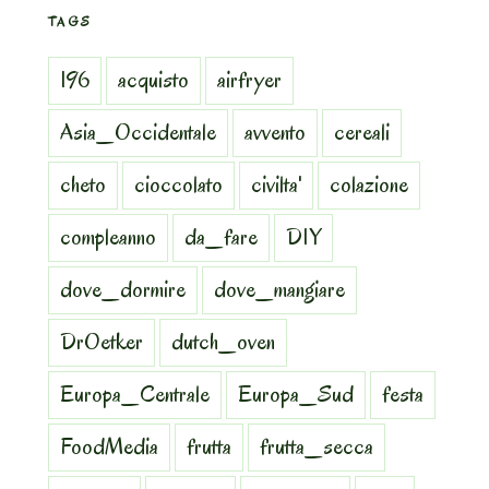
TAGS
196
acquisto
airfryer
Asia_Occidentale
avvento
cereali
cheto
cioccolato
civilta'
colazione
compleanno
da_fare
DIY
dove_dormire
dove_mangiare
DrOetker
dutch_oven
Europa_Centrale
Europa_Sud
festa
FoodMedia
frutta
frutta_secca