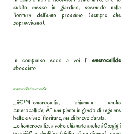
subito messo in giardino, sperando nella
fioritura dell’anno prossimo (sempre che
sopravvivano).
In compenso ecco a voi l’
emerocallide
sbocciato
hemerocallis / emerocallide
Lâ€™Hemerocallis, chiamata anche
Emerocallide, Ã¨ una pianta in grado di regalare
belle e vivaci fioriture, ma di breve durata.
Le hemerocallis, a volte chiamate anche â€œgigli
turchiâ€ o daylilies (giglio di un giorno), sono