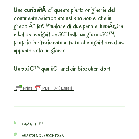
Una
curiositÃ
di questa pianta originaria del
continente asiatico sta nel suo nome, che in
greco Ã¨ lâ€™unione di due parole, hemÃ©ra
e kallos, e significa â€˜bella un giornoâ€™,
proprio in riferimento al fatto che ogni fiore dura
appunto solo un giorno.
Un poâ€™ qua â€¦ und ein bisschen dort
CATEGORIES
CASA
,
LIFE
TAGS
GIARDINO
,
ORCHIDEA