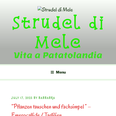
Skip
to
Strudel di
content
Mele
Vita a Patatolandia
Menu
POSTED
JULY 17, 2025
BY
BABBABRA
“Pflanzen tauschen und fachsimpel ” –
ON
Emerocallide / Taglilien