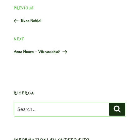
Post
Previous
PREVIOUS
navigation
Post
Buon Natale!
Next
NEXT
Post
Anno Nuovo – Vita vecchia?
RICERCA
Search
Search
for:
INFORMAZIONI SU QUESTO SITO