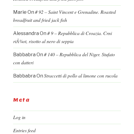
# 92 – Saint Vincent e Grenadine. Roasted
Marie
On
breadfruit and fried jack fish
# 9 – Repubblica di Croazia. Crni
Alessandra
On
riÅ¾ot, risotto al nero di seppia
# 140 – Repubblica del Niger. Stufato
Babbabra
On
con datteri
Straccetti di pollo al limone con rucola
Babbabra
On
Meta
Log in
Entries feed