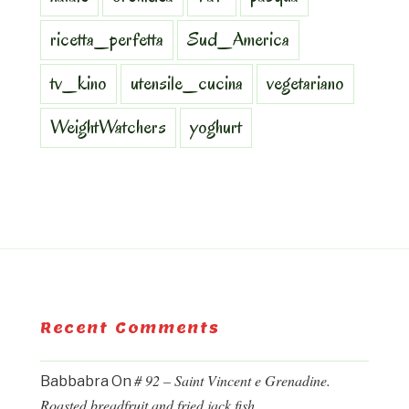
ricetta_perfetta
Sud_America
tv_kino
utensile_cucina
vegetariano
WeightWatchers
yoghurt
Recent Comments
# 92 – Saint Vincent e Grenadine.
Babbabra
On
Roasted breadfruit and fried jack fish