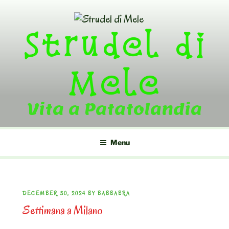
Skip
to
Strudel di
content
Mele
Vita a Patatolandia
Menu
POSTED
DECEMBER 30, 2024
BY
BABBABRA
Settimana a Milano
ON