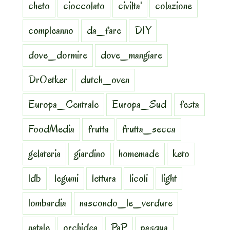
cheto
cioccolato
civilta'
colazione
compleanno
da_fare
DIY
dove_dormire
dove_mangiare
DrOetker
dutch_oven
Europa_Centrale
Europa_Sud
festa
FoodMedia
frutta
frutta_secca
gelateria
giardino
homemade
keto
ldb
legumi
lettura
licoli
light
lombardia
nascondo_le_verdure
natale
orchidea
PaP
pasqua