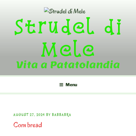
Skip
to
Strudel di
content
Mele
Vita a Patatolandia
Menu
POSTED
AUGUST 27, 2024
BY
BABBABRA
Corn bread
ON