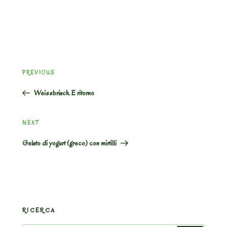
Post
Previous
PREVIOUS
navigation
Post
Weissbriach. E ritorno
Next
NEXT
Post
Gelato di yogurt (greco) con mirtilli
RICERCA