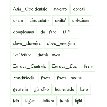
Asia_Occidentale
avvento
cereali
cheto
cioccolato
civilta'
colazione
compleanno
da_fare
DIY
dove_dormire
dove_mangiare
DrOetker
dutch_oven
Europa_Centrale
Europa_Sud
festa
FoodMedia
frutta
frutta_secca
gelateria
giardino
homemade
keto
ldb
legumi
lettura
licoli
light