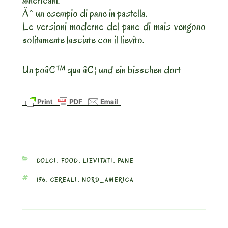
americani.
Ãˆ un esempio di pane in pastella.
Le versioni moderne del pane di mais vengono
solitamente lasciate con il lievito.
Un poâ€™ qua â€¦ und ein bisschen dort
CATEGORIES
DOLCI
,
FOOD
,
LIEVITATI
,
PANE
TAGS
196
,
CEREALI
,
NORD_AMERICA