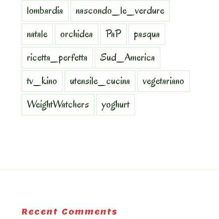
lombardia
nascondo_le_verdure
natale
orchidea
PaP
pasqua
ricetta_perfetta
Sud_America
tv_kino
utensile_cucina
vegetariano
WeightWatchers
yoghurt
Recent Comments