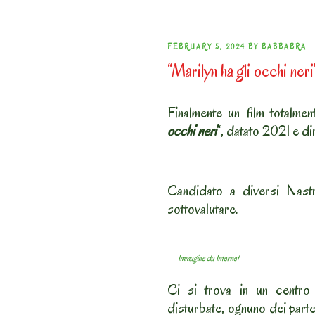
POSTED
FEBRUARY 5, 2024
BY
BABBABRA
“Marilyn ha gli occhi ne
ON
Finalmente un film totalmen
occhi neri
“, datato 2021 e d
Candidato a diversi Nastr
sottovalutare.
Immagine da Internet
Ci si trova in un centro 
disturbate, ognuno dei partec