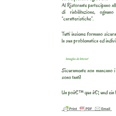
Al Ristorante partecipano all
di riabilitazione, ognun
“caratteristiche”.
Tutti insieme formano sicur
la sua problematica ed individ
Immagine da Internet
Sicuramente non mancano i 
sono tanti!
Un poâ€™ qua â€¦ und ein 