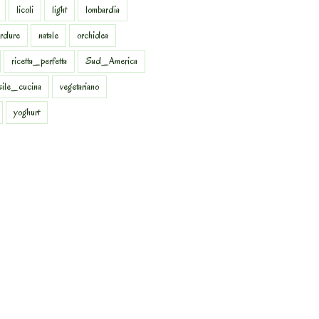
licoli
light
lombardia
rdure
natale
orchidea
ricetta_perfetta
Sud_America
sile_cucina
vegetariano
yoghurt