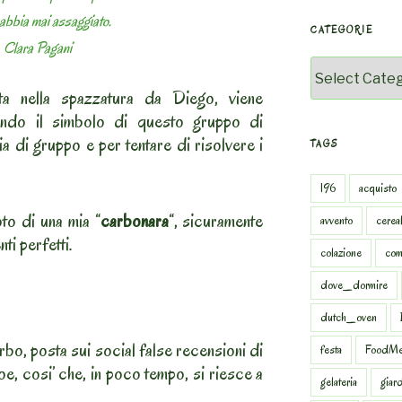
 abbia mai assaggiato.
CATEGORIE
Clara Pagani
Categorie
ta nella spazzatura da Diego, viene
ando il simbolo di questo gruppo di
ia di gruppo e per tentare di risolvere i
TAGS
196
acquisto
to di una mia “
carbonara
“, sicuramente
avvento
cereal
ti perfetti.
colazione
com
dove_dormire
dutch_oven
rbo, posta sui social false recensioni di
festa
FoodMe
oe, cosi’ che, in poco tempo, si riesce a
gelateria
giar