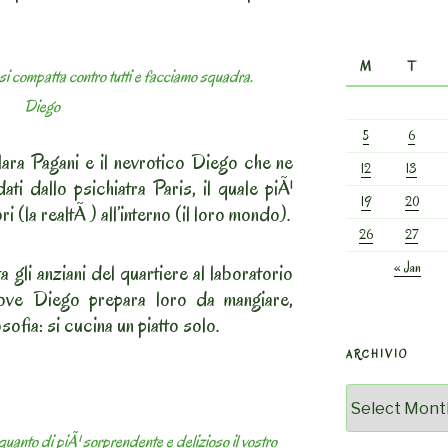
M
T
 si compatta contro tutti e facciamo squadra.
Diego
5
6
ara Pagani e il nevrotico Diego che ne
12
13
ati dallo psichiatra Paris, il quale piÃ¹
19
20
ori (la realtÃ ) all’interno (il loro mondo).
26
27
« Jan
a gli anziani del quartiere al laboratorio
ove Diego prepara loro da mangiare,
sofia: si cucina un piatto solo.
ARCHIVIO
Archivio
quanto di piÃ¹ sorprendente e delizioso il vostro