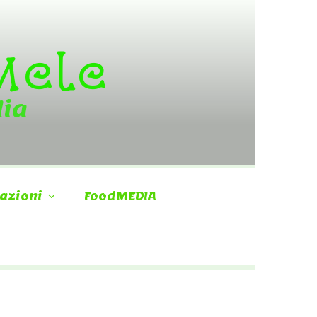
 Mele
dia
azioni
FoodMEDIA