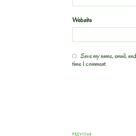
Website
Save my name, email, and
time I comment.
Post
Previous
PREVIOUS