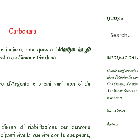
RICERCA
ri” – Carbonara
Search
for:
te italiano, con questo “
Marilyn ha gli
iretto da Simone Godano.
INFORMAZIONI 
Questo Blog era nato n
vita a Patatolandia, co
o d’Argento e premi vari, non e’ da
Con il tempo, si e’ tram
A volte caloriche, a volt
E non solo.
Buona lettura,
Barbara
diurno di riabilitazione per persone
ipanti vive la sua vita con le sue paure,