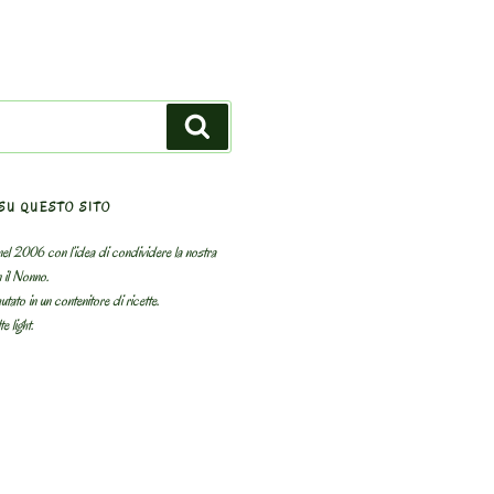
Search
SU QUESTO SITO
el 2006 con l’idea di condividere la nostra
n il Nonno.
utato in un contenitore di ricette.
e light.