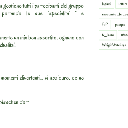
legumi
lettura
a gestione tutti i partecipanti del gruppo
o portando le sue “specialita’ ” e
nascondo_le_ve
PaP
pasqua
tv_kino
uten
amente un mix ben assortito, ognuno con
ualita’.
WeightWatchers
momenti divertenti… vi assicuro, ce ne
bisschen dort