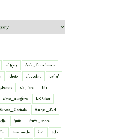
airfryer
Asia_Occidentale
i
cheto
cioccolato
civilta'
pleanno
da_fare
DIY
dove_mangiare
DrOetker
Europa_Centrale
Europa_Sud
dia
frutta
frutta_secca
dino
homemade
keto
ldb