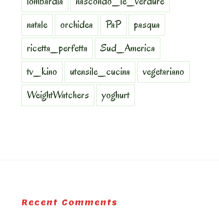
lombardia
nascondo_le_verdure
natale
orchidea
PaP
pasqua
ricetta_perfetta
Sud_America
tv_kino
utensile_cucina
vegetariano
WeightWatchers
yoghurt
Recent Comments