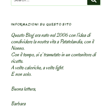
King
for:
of
Siam)
–
INFORMAZIONI SU QUESTO SITO
Petto
di
Questo Blog era nato nel 2006 con l’idea di
pollo
condividere la nostra vita a Patatolandia, con il
al
Nonno.
Siam”
Con il tempo, si e’ tramutato in un contenitore di
ricette.
A volte caloriche, a volte light.
E non solo.
Buona lettura,
Barbara