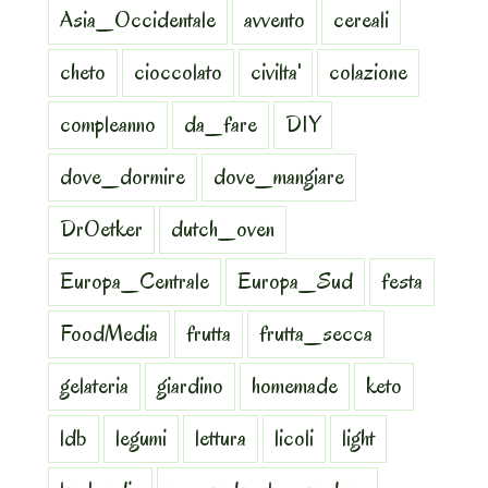
Asia_Occidentale
avvento
cereali
cheto
cioccolato
civilta'
colazione
compleanno
da_fare
DIY
dove_dormire
dove_mangiare
DrOetker
dutch_oven
Europa_Centrale
Europa_Sud
festa
FoodMedia
frutta
frutta_secca
gelateria
giardino
homemade
keto
ldb
legumi
lettura
licoli
light