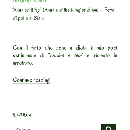
POSTED
FEBRUARY 12, 2024
“Anna ed il Re” (Anna and the King of Siam) – Petto
ON
di pollo al Siam
Con il fatto che sono a dieta, il mio post
settimanale di “
cucina e film
” e’ rimasto in
arretrato.
““Anna
Continue reading
ed
il
Re”
(Anna
RICERCA
and
the
Search
Search