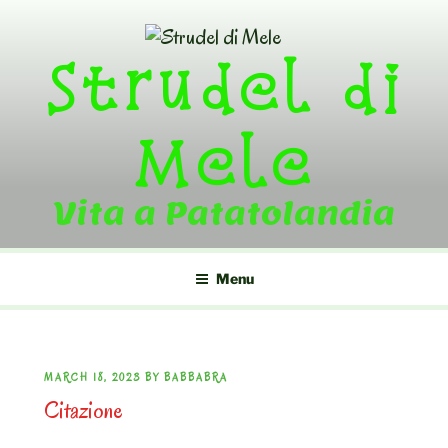
Skip
to
Strudel di
content
Mele
Vita a Patatolandia
Menu
POSTED
MARCH 18, 2023
BY
BABBABRA
Citazione
ON