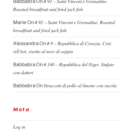
# 92 – Saint Vincent e Grenadine.
Babbabra
On
Roasted breadfruit and fried jack fish
# 92 – Saint Vincent e Grenadine. Roasted
Marie
On
breadfruit and fried jack fish
# 9 – Repubblica di Croazia. Crni
Alessandra
On
riÅ¾ot, risotto al nero di seppia
# 140 – Repubblica del Niger. Stufato
Babbabra
On
con datteri
Straccetti di pollo al limone con rucola
Babbabra
On
Meta
Log in