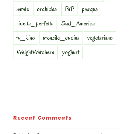
natale
orchidea
PaP
pasqua
ricetta_perfetta
Sud_America
tv_kino
utensile_cucina
vegetariano
WeightWatchers
yoghurt
Recent Comments