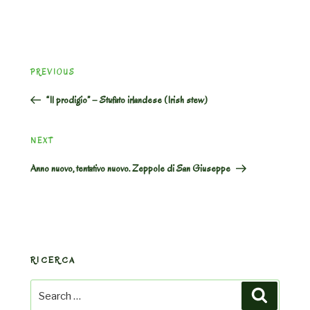
Post
Previous
PREVIOUS
navigation
Post
“Il prodigio” – Stufato irlandese (Irish stew)
Next
NEXT
Post
Anno nuovo, tentativo nuovo. Zeppole di San Giuseppe
RICERCA
Search
Search
for: