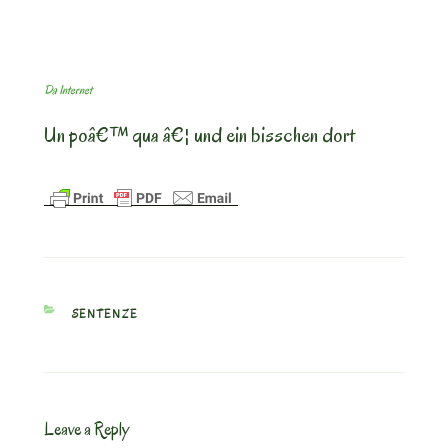
Da Internet
Un poâ€™ qua â€¦ und ein bisschen dort
CATEGORIES
SENTENZE
Leave a Reply