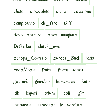
cheto
cioccolato
civilta'
colazione
compleanno
da_fare
DIY
dove_dormire
dove_mangiare
DrOetker
dutch_oven
Europa_Centrale
Europa_Sud
festa
FoodMedia
frutta
frutta_secca
gelateria
giardino
homemade
keto
ldb
legumi
lettura
licoli
light
lombardia
nascondo_le_verdure