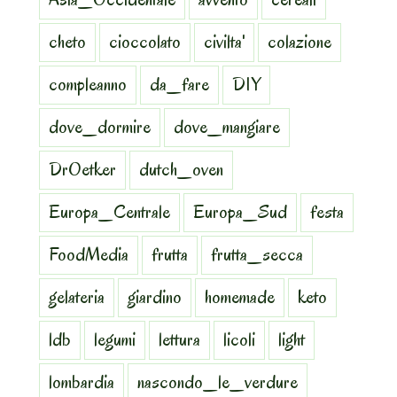
cheto
cioccolato
civilta'
colazione
compleanno
da_fare
DIY
dove_dormire
dove_mangiare
DrOetker
dutch_oven
Europa_Centrale
Europa_Sud
festa
FoodMedia
frutta
frutta_secca
gelateria
giardino
homemade
keto
ldb
legumi
lettura
licoli
light
lombardia
nascondo_le_verdure