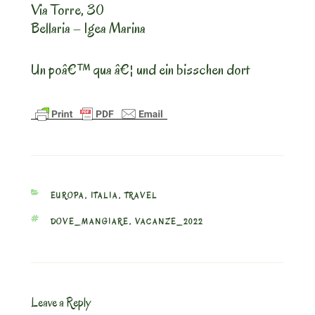
Via Torre, 30
Bellaria – Igea Marina
Un poâ€™ qua â€¦ und ein bisschen dort
CATEGORIES
EUROPA
,
ITALIA
,
TRAVEL
TAGS
DOVE_MANGIARE
,
VACANZE_2022
Leave a Reply