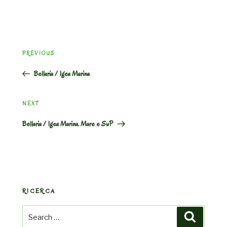
Post
Previous
PREVIOUS
navigation
Post
Bellaria / Igea Marina
Next
NEXT
Post
Bellaria / Igea Marina. Mare e SuP
RICERCA
Search
Search
for: