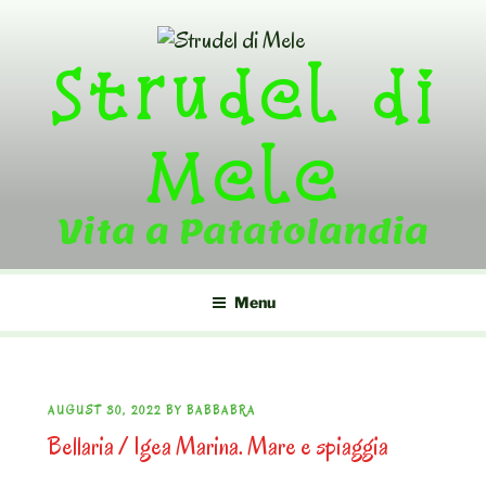
Skip
to
Strudel di
content
Mele
Vita a Patatolandia
Menu
POSTED
AUGUST 30, 2022
BY
BABBABRA
Bellaria / Igea Marina. Mare e spiaggia
ON