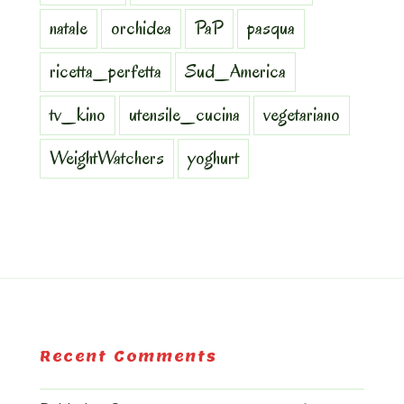
natale
orchidea
PaP
pasqua
ricetta_perfetta
Sud_America
tv_kino
utensile_cucina
vegetariano
WeightWatchers
yoghurt
Recent Comments