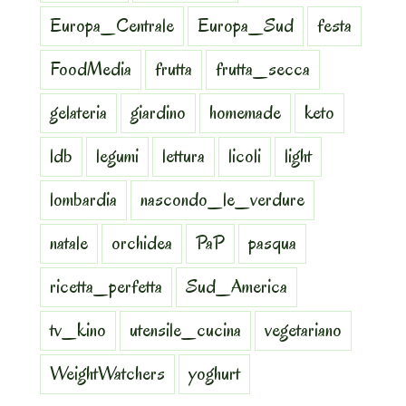
Europa_Centrale
Europa_Sud
festa
FoodMedia
frutta
frutta_secca
gelateria
giardino
homemade
keto
ldb
legumi
lettura
licoli
light
lombardia
nascondo_le_verdure
natale
orchidea
PaP
pasqua
ricetta_perfetta
Sud_America
tv_kino
utensile_cucina
vegetariano
WeightWatchers
yoghurt