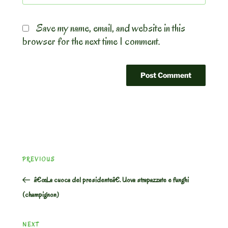
Save my name, email, and website in this
browser for the next time I comment.
Post
Previous
PREVIOUS
navigation
Post
â€œLa cuoca del presidenteâ€. Uova strapazzate e funghi
(champignon)
Next
NEXT