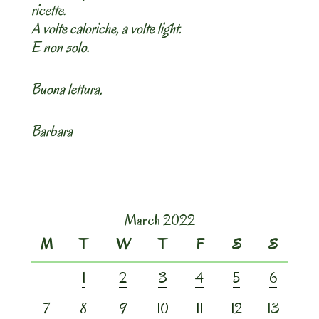
ricette.
A volte caloriche, a volte light.
E non solo.
Buona lettura,
Barbara
March 2022
M
T
W
T
F
S
S
1
2
3
4
5
6
7
8
9
10
11
12
13