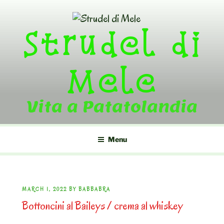
Skip
to
Strudel di
content
Mele
Vita a Patatolandia
Menu
POSTED
MARCH 1, 2022
BY
BABBABRA
Bottoncini al Baileys / crema al whiskey
ON