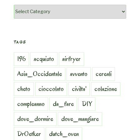
Categorie
TAGS
196
acquisto
airfryer
Asia_Occidentale
avvento
cereali
cheto
cioccolato
civilta'
colazione
compleanno
da_fare
DIY
dove_dormire
dove_mangiare
DrOetker
dutch_oven