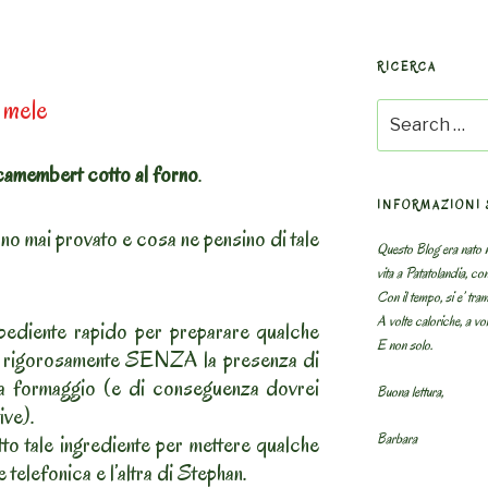
RICERCA
 mele
Search
for:
camembert cotto al forno
.
INFORMAZIONI 
ano mai provato e cosa ne pensino di tale
Questo Blog era nato n
vita a Patatolandia, co
Con il tempo, si e’ tram
A volte caloriche, a volt
spediente rapido per preparare qualche
E non solo.
, rigorosamente SENZA la presenza di
a formaggio (e di conseguenza dovrei
Buona lettura,
ive).
Barbara
tto tale ingrediente per mettere qualche
e telefonica e l’altra di Stephan.