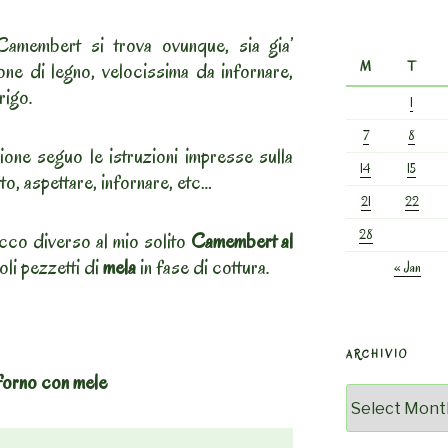
amembert si trova ovunque, sia gia’
one di legno, velocissima da infornare,
M
T
rigo.
1
7
8
ione seguo le istruzioni impresse sulla
14
15
to, aspettare, infornare, etc…
21
22
28
co diverso al mio solito
Camembert al
oli pezzetti di
mela
in fase di cottura.
« Jan
ARCHIVIO
forno con mele
Archivio