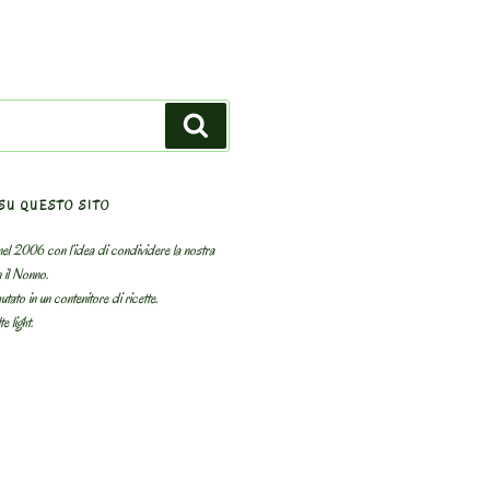
Search
SU QUESTO SITO
el 2006 con l’idea di condividere la nostra
n il Nonno.
utato in un contenitore di ricette.
e light.