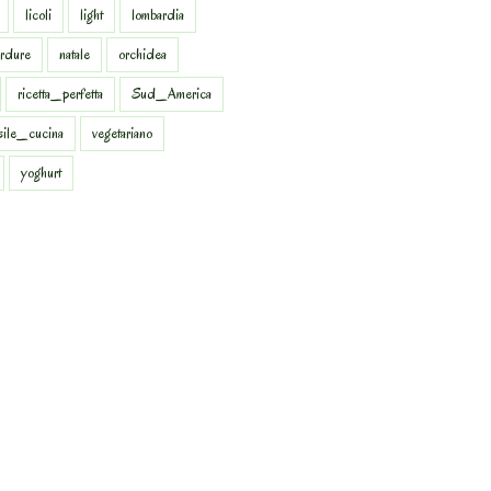
licoli
light
lombardia
rdure
natale
orchidea
ricetta_perfetta
Sud_America
sile_cucina
vegetariano
yoghurt