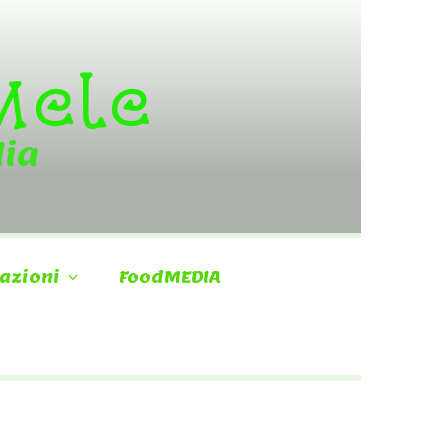
 Mele
dia
azioni
FoodMEDIA