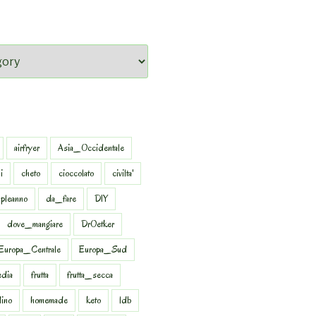
airfryer
Asia_Occidentale
i
cheto
cioccolato
civilta'
pleanno
da_fare
DIY
dove_mangiare
DrOetker
Europa_Centrale
Europa_Sud
dia
frutta
frutta_secca
dino
homemade
keto
ldb