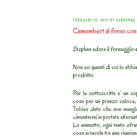
POSTED
FEBRUARY 25, 2022
BY
BABBABRA
Camembert al forno con
ON
Stephan adora il formaggio
Non so quanti di voi lo abbi
prodotto.
Per la sottoscritta e’ un e
cosa per un pranzo veloce
Tobias dato che non mangi
cimentarmi in portate alternat
Lo ammetto, ogni tanto sfru
cosa in tavola tra una riunion