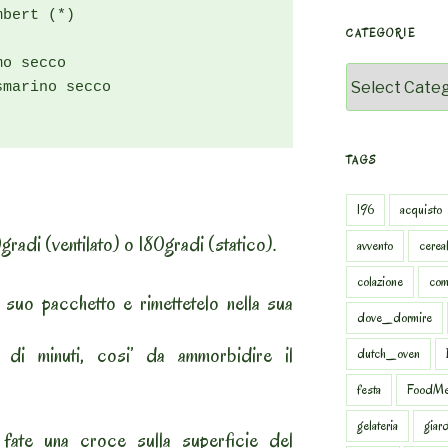
bert (*)

CATEGORIE
o secco

Categorie
marino secco

TAGS
196
acquisto
gradi (ventilato) o 180gradi (statico).
avvento
cereal
colazione
com
 suo pacchetto e rimettetelo nella sua
dove_dormire
 di minuti, cosi’ da ammorbidire il
dutch_oven
festa
FoodMe
gelateria
giar
, fate una croce sulla superficie del