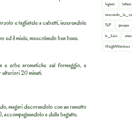
legumi
lettura
nascondo_le_ve
orsolo e tagliatele a cubetti, inserendole
PaP
pasqua
tv_kino
uten
ino ed il miele, mescolando ben bene.
WeightWatchers
a e erbe aromatiche sul formaggio, e
ulteriori 20 minuti.
ldo, magari decorandolo con un rametto
), accompagnandolo a della bagutte.