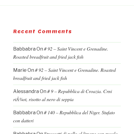
Recent Comments
# 92 – Saint Vincent e Grenadine.
Babbabra
On
Roasted breadfruit and fried jack fish
# 92 – Saint Vincent e Grenadine. Roasted
Marie
On
breadfruit and fried jack fish
# 9 – Repubblica di Croazia. Crni
Alessandra
On
riÅ¾ot, risotto al nero di seppia
# 140 – Repubblica del Niger. Stufato
Babbabra
On
con datteri
Straccetti di pollo al limone con rucola
Babbabra
On