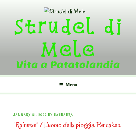
Skip
to
Strudel di
content
Mele
Vita a Patatolandia
Menu
POSTED
JANUARY 31, 2022
BY
BABBABRA
“Rainman” / L’uomo della pioggia. Pancakes.
ON