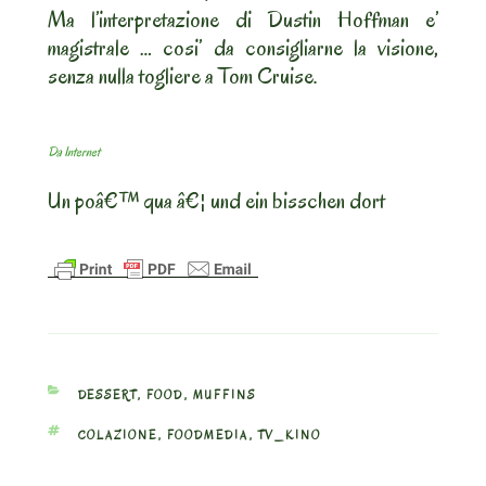
Ma l’interpretazione di Dustin Hoffman e’
magistrale … cosi’ da consigliarne la visione,
senza nulla togliere a Tom Cruise.
Da Internet
Un poâ€™ qua â€¦ und ein bisschen dort
CATEGORIES
DESSERT
,
FOOD
,
MUFFINS
TAGS
COLAZIONE
,
FOODMEDIA
,
TV_KINO