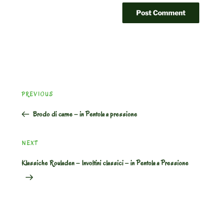
Post
Previous
PREVIOUS
navigation
Post
Brodo di carne – in Pentola a pressione
Next
NEXT
Post
Klassiche Rouladen – Involtini classici – in Pentola a Pressione