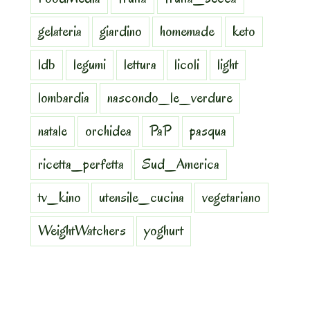
gelateria
giardino
homemade
keto
ldb
legumi
lettura
licoli
light
lombardia
nascondo_le_verdure
natale
orchidea
PaP
pasqua
ricetta_perfetta
Sud_America
tv_kino
utensile_cucina
vegetariano
WeightWatchers
yoghurt