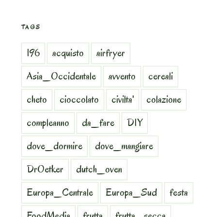
TAGS
196
acquisto
airfryer
Asia_Occidentale
avvento
cereali
cheto
cioccolato
civilta'
colazione
compleanno
da_fare
DIY
dove_dormire
dove_mangiare
DrOetker
dutch_oven
Europa_Centrale
Europa_Sud
festa
FoodMedia
frutta
frutta_secca