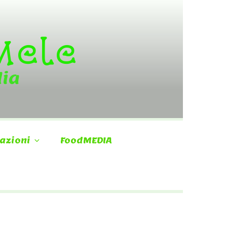
 Mele
dia
azioni
FoodMEDIA