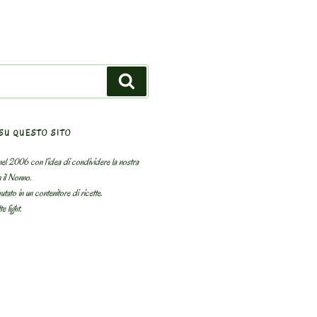
Search
SU QUESTO SITO
el 2006 con l’idea di condividere la nostra
n il Nonno.
utato in un contenitore di ricette.
e light.