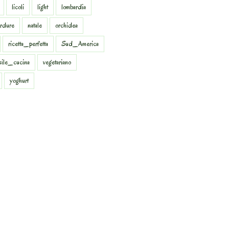
licoli
light
lombardia
rdure
natale
orchidea
ricetta_perfetta
Sud_America
sile_cucina
vegetariano
yoghurt