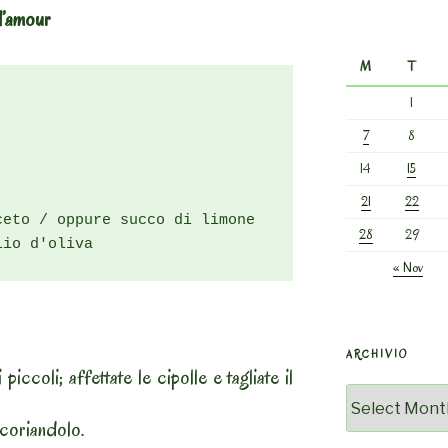
d’amour
M
T
1
7
8
14
15
21
22
eto / oppure succo di limone

28
29
lio d'oliva
« Nov
ARCHIVIO
iccoli; affettate le cipolle e tagliate il
Archivio
i coriandolo.