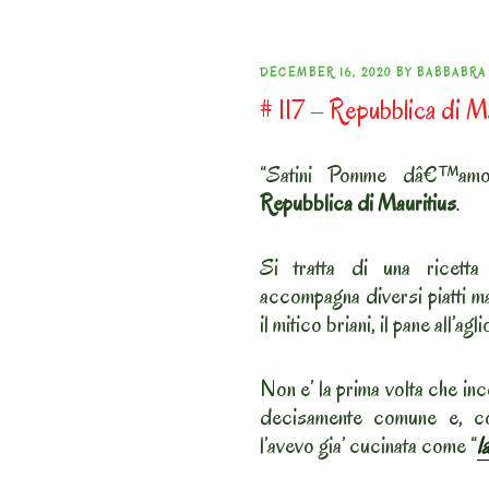
POSTED
DECEMBER 16, 2020
BY
BABBABRA
# 117 – Repubblica di M
ON
“Satini Pomme dâ€™amour
Repubblica di Mauritius
.
Si tratta di una ricett
accompagna diversi piatti ma
il mitico briani, il pane all’agli
Non e’ la prima volta che inc
decisamente comune e, co
l’avevo gia’ cucinata come “
l