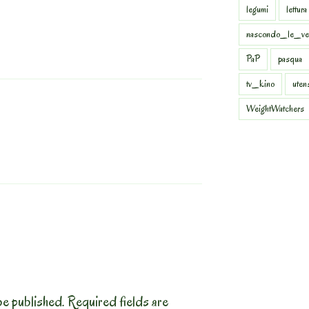
legumi
lettura
nascondo_le_ve
PaP
pasqua
tv_kino
uten
WeightWatchers
be published.
Required fields are