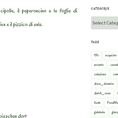
ipolle, il peperoncino e le foglie di
CATEGORIE
Categorie
iva e il pizzico di sale.
TAGS
196
acquisto
avvento
cereal
colazione
com
dove_dormire
dutch_oven
festa
FoodMe
gelateria
giar
bisschen dort