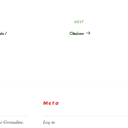
Next
NEXT
Post
ule /
Citazione
Meta
 e Grenadine.
Log in