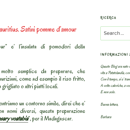
RICERCA
auritius. Satini pomme d’amour
Search
for:
” e’ l’insalata di pomodori della
INFORMAZIONI 
Questo Blog era nato n
a molto semplice da preparare, che
vita a Patatolandia, co
uriziani, come ad esempio il riso fritto,
Con il tempo, si e’ tram
o grigliato o altri piatti locali.
A volte caloriche, a volt
E non solo.
ontriamo un contorno simile, direi che e’
Buona lettura,
n nomi diversi, questa preparazione
Barbara
asary voatabia
“, per il Madagascar.