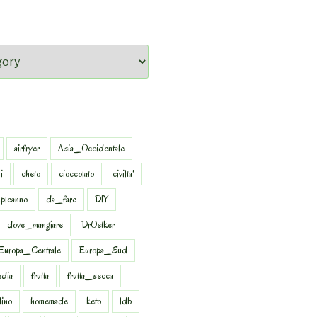
airfryer
Asia_Occidentale
i
cheto
cioccolato
civilta'
pleanno
da_fare
DIY
dove_mangiare
DrOetker
Europa_Centrale
Europa_Sud
dia
frutta
frutta_secca
dino
homemade
keto
ldb