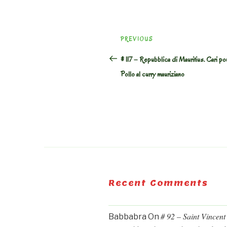
Post
Previous
PREVIOUS
navigation
Post
# 117 – Repubblica di Mauritius. Cari po
Pollo al curry mauriziano
Recent Comments
# 92 – Saint Vincent
Babbabra
On