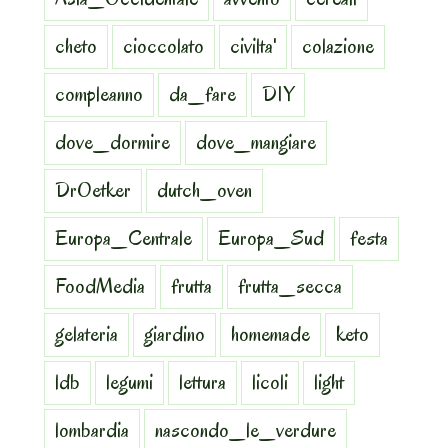
cheto
cioccolato
civilta'
colazione
compleanno
da_fare
DIY
dove_dormire
dove_mangiare
DrOetker
dutch_oven
Europa_Centrale
Europa_Sud
festa
FoodMedia
frutta
frutta_secca
gelateria
giardino
homemade
keto
ldb
legumi
lettura
licoli
light
lombardia
nascondo_le_verdure