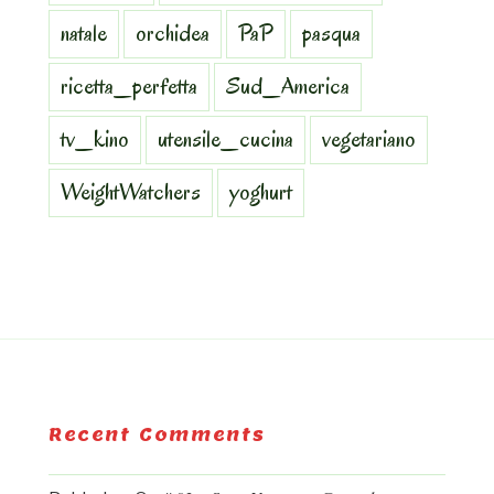
natale
orchidea
PaP
pasqua
ricetta_perfetta
Sud_America
tv_kino
utensile_cucina
vegetariano
WeightWatchers
yoghurt
Recent Comments