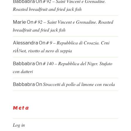
# 92 – Saint Vincent e Grenadine.
Babbabra
On
Roasted breadfruit and fried jack fish
# 92 – Saint Vincent e Grenadine. Roasted
Marie
On
breadfruit and fried jack fish
# 9 – Repubblica di Croazia. Crni
Alessandra
On
riÅ¾ot, risotto al nero di seppia
# 140 – Repubblica del Niger. Stufato
Babbabra
On
con datteri
Straccetti di pollo al limone con rucola
Babbabra
On
Meta
Log in