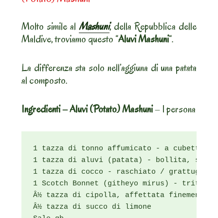
Molto simile al
Mashuni
, della Repubblica delle
Maldive, troviamo questo “
Aluvi Mashuni
“.
La differenza sta solo nell’aggiuna di una patata
al composto.
Ingredienti – Aluvi (Potato) Mashuni
– 1 persona
1 tazza di tonno affumicato - a cubetti / 
1 tazza di aluvi (patata) - bollita, scola
1 tazza di cocco - raschiato / grattugiato

1 Scotch Bonnet (githeyo mirus) - tritato f
Â½ tazza di cipolla, affettata finemente

Â½ tazza di succo di limone
