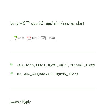
Un poâ€™ qua â€¦ und ein bisschen dort
CATEGORIES
ASIA
,
FOOD
,
PESCE
,
PIATTI_UNICI
,
SECONDI_PIATTI
TAGS
196
,
ASIA_MERIDIONALE
,
FRUTTA_SECCA
Leave a Reply