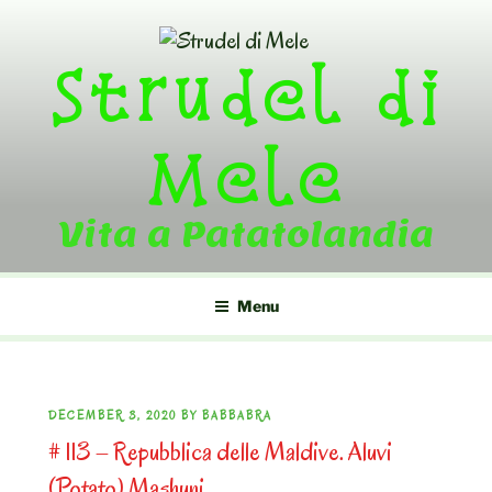
Skip
to
Strudel di
content
Mele
Vita a Patatolandia
Menu
POSTED
DECEMBER 3, 2020
BY
BABBABRA
# 113 – Repubblica delle Maldive. Aluvi
ON
(Potato) Mashuni