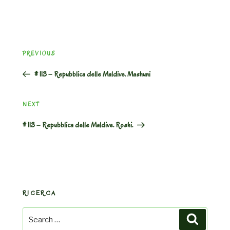
Post
Previous
PREVIOUS
navigation
Post
# 113 – Repubblica delle Maldive. Mashuni
Next
NEXT
Post
# 113 – Repubblica delle Maldive. Roshi.
RICERCA
Search
Search
for: