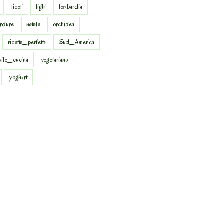
licoli
light
lombardia
rdure
natale
orchidea
ricetta_perfetta
Sud_America
sile_cucina
vegetariano
yoghurt