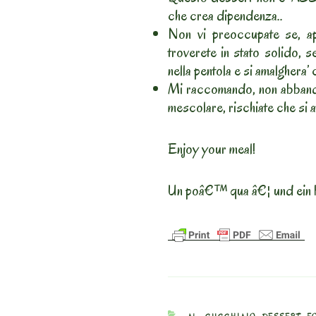
che crea dipendenza..
Non vi preoccupate se, apr
troverete in stato solido, se
nella pentola e si amalghera’
Mi raccomando, non abbandon
mescolare, rischiate che si 
Enjoy your meal!
Un poâ€™ qua â€¦ und ein 