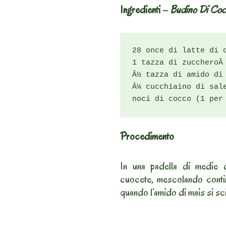
Ingredienti –
Budino Di Coc
28 once di latte di c
1 tazza di zuccheroÂ 
Â½ tazza di amido di 
Â¼ cucchiaino di sale
noci di cocco (1 per
Procedimento
In una padella di medie di
cuocete, mescolando conti
quando l’amido di mais si sci