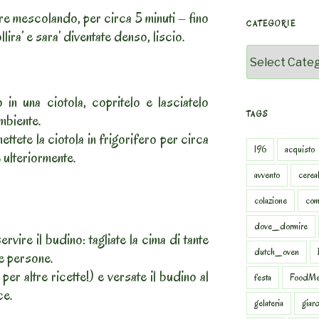
e mescolando, per circa 5 minuti – fino
CATEGORIE
ira’ e sara’ diventate denso, liscio.
Categorie
in una ciotola, copritelo e lasciatelo
TAGS
mbiente.
ttete la ciotola in frigorifero per circa
196
acquisto
 ulteriormente.
avvento
cereal
colazione
com
dove_dormire
rvire il budino: tagliate la cima di tante
dutch_oven
e persone.
 per altre ricette!) e versate il budino al
festa
FoodMe
ce.
gelateria
giar