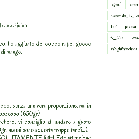
legumi
lettura
nascondo_le_ve
 cucchiaino !
PaP
pasqua
tv_kino
uten
o, ho aggiunto del cocco rape’, gocce
WeightWatchers
 di mango.
cco, senza una vera proporzione, ma in
 possesso (650gr)
chero, vi consiglio di andare a gusto
0gr, ma mi sono accorta troppo tardi…).
SOLUTAMENTE light! Fate attenzione