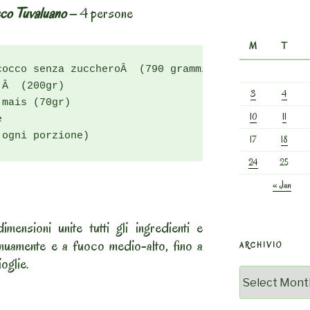
co Tuvaluano
–
4 persone
M
T
occo senza zuccheroÂ  (790 grammi)

Â  (200gr)

3
4
mais (70gr)

10
11


 ogni porzione)
17
18
24
25
« Jan
mensioni unite tutti gli ingredienti e
nuamente e a fuoco medio-alto, fino a
ARCHIVIO
oglie.
Archivio