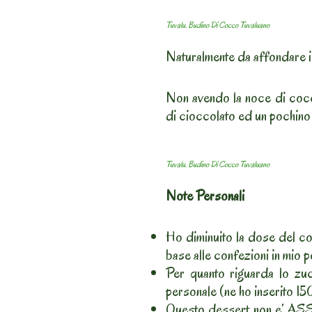
Tuvalu. Budino Di Cocco Tuvaluano
Naturalmente da affondare il
Non avendo la noce di cocc
di cioccolato ed un pochino
Tuvalu. Budino Di Cocco Tuvaluano
Note Personali
Ho diminuito la dose del co
base alle confezioni in mio
Per quanto riguarda lo zuc
personale (ne ho inserito 15
Questo dessert non e’ AS