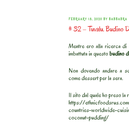
POSTED
FEBRUARY 13, 2020
BY
BABBABRA
# 32 – Tuvalu. Budino 
ON
Mentre ero alla ricerca di 
imbattuta in questo
budino d
Non dovendo andare a scu
come dessert per la sera.
Il sito dal quale ho preso la r
https://ethnicfoodsrus.co
countries-worldwide-cuisin
coconut-pudding/