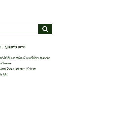
Search
SU QUESTO SITO
el 2006 con l’idea di condividere la nostra
n il Nonno.
utato in un contenitore di ricette.
e light.