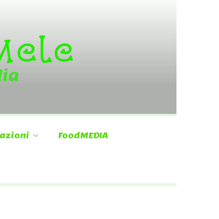
 Mele
dia
azioni
FoodMEDIA