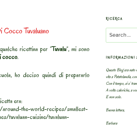
RICERCA
Di Cocco Tuvaluano
Search
for:
qualche ricettina per “
Tuvalu
“, mi sono
i cocco
.
INFORMAZIONI 
Questo Blog era nato n
ola, ho deciso quindi di prepararlo
vita a Patatolandia, co
Con il tempo, si e’ tram
A volte caloriche, a volt
E non solo.
icetta era:
m/around-the-world-recipes/smallest-
Buona lettura,
es/tuvaluan-cuisine/tuvaluan-
Barbara