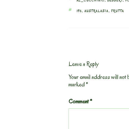
CATEGORIES
AL_CUCCHIAIO
,
DESSERT
,
F
TAGS
196
,
AUSTRALASIA
,
FRUTTA
Leave a Reply
Your email address will not 
marked
*
Comment
*