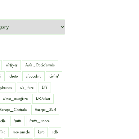
airfryer
Asia_Occidentale
i
cheto
cioccolato
civilta'
pleanno
da_fare
DIY
dove_mangiare
DrOetker
Europa_Centrale
Europa_Sud
dia
frutta
frutta_secca
dino
homemade
keto
ldb