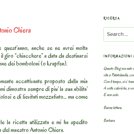
RICERCA
tonio Chiera
Search
for:
 quest’anno, anche se ne avrei molta
il giro “chiacchere” a data da destinarsi
INFORMAZIONI 
ione dei bomboloni (o krapfen).
Questo Blog era nato n
vita a Patatolandia, co
amente accattivante proposto dalla mia
Con il tempo, si e’ tram
mi dimostra sempre di piu’ la sua abilita’
A volte caloriche, a volt
E non solo.
golosi e di lievitati mozzafiato… ma come
Buona lettura,
Barbara
e la ricetta utilizzata e mi ha spedito
 del maestro Antonio Chiera.