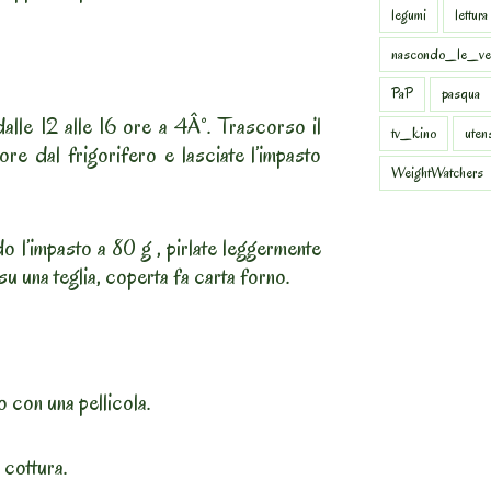
legumi
lettura
nascondo_le_ve
PaP
pasqua
dalle 12 alle 16 ore a 4Â°. Trascorso il
tv_kino
uten
ore dal frigorifero e lasciate l’impasto
WeightWatchers
o l’impasto a 80 g , pirlate leggermente
 su una teglia, coperta fa carta forno.
o con una pellicola.
 cottura.