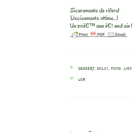
Sicuramente da rifare!
Decisamente ottime…!
Un poâ€™ qua â€¦ und ein 
CATEGORIES
DESSERT
,
DOLCI
,
FOOD
,
LIEV
TAGS
LDB