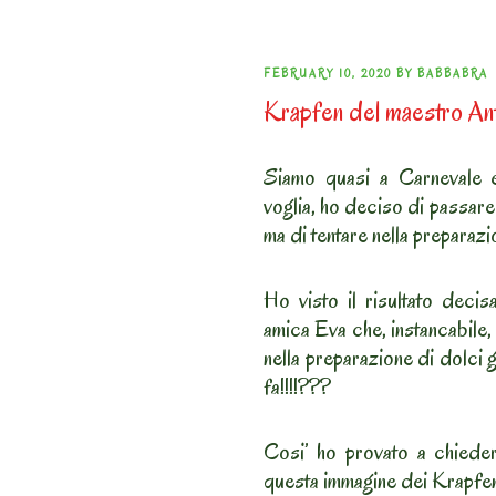
POSTED
FEBRUARY 10, 2020
BY
BABBABRA
Krapfen del maestro An
ON
Siamo quasi a Carnevale e
voglia, ho deciso di passare 
ma di tentare nella preparaz
Ho visto il risultato decis
amica Eva che, instancabile, 
nella preparazione di dolci 
fa!!!!???
Cosi’ ho provato a chiederl
questa immagine dei Krapfen