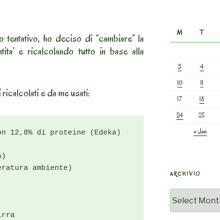
M
T
mo tentativo, ho deciso di “cambiare” la
tita’ e ricalcolando tutto in base alla
3
4
10
11
i
ricalcolati e da me usati:
17
18
24
25
« Jan
n 12,8% di proteine (Edeka)

)

ratura ambiente)

ARCHIVIO
Archivio
rra
