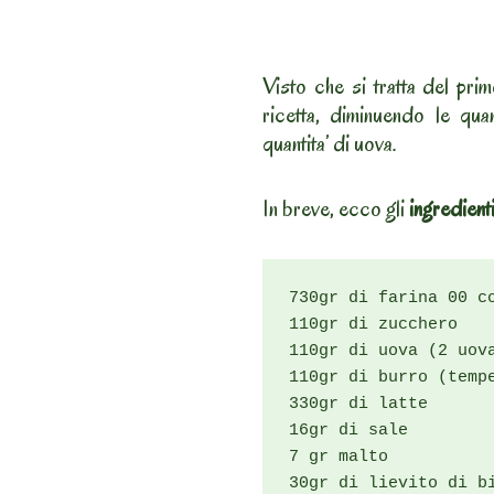
Visto che si tratta del pri
ricetta, diminuendo le quan
quantita’ di uova.
In breve, ecco gli
ingredient
730gr di farina 00 co
110gr di zucchero

110gr di uova (2 uova
110gr di burro (tempe
330gr di latte

16gr di sale

7 gr malto

30gr di lievito di bi