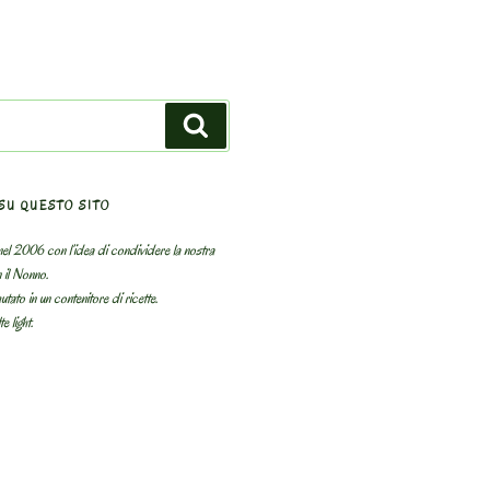
Search
SU QUESTO SITO
el 2006 con l’idea di condividere la nostra
n il Nonno.
utato in un contenitore di ricette.
e light.