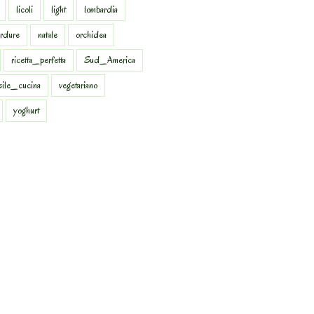
licoli
light
lombardia
rdure
natale
orchidea
ricetta_perfetta
Sud_America
sile_cucina
vegetariano
yoghurt