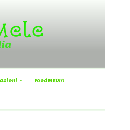
 Mele
dia
azioni
FoodMEDIA