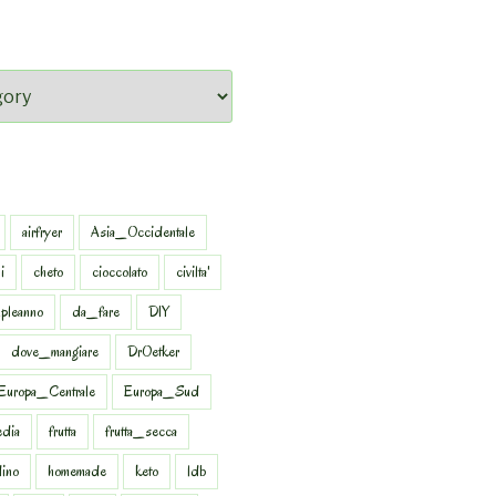
airfryer
Asia_Occidentale
i
cheto
cioccolato
civilta'
pleanno
da_fare
DIY
dove_mangiare
DrOetker
Europa_Centrale
Europa_Sud
dia
frutta
frutta_secca
dino
homemade
keto
ldb