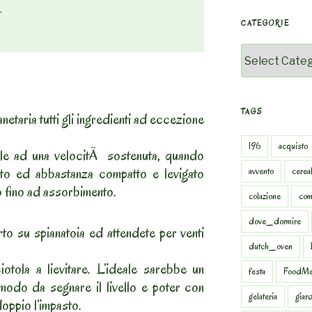


CATEGORIE
Categorie
TAGS
lanetaria tutti gli ingredienti ad eccezione
196
acquisto
rale ad una velocitÃ sostenuta, quando
ato ed abbastanza compatto e levigato
avvento
cereal
ro fino ad assorbimento.
colazione
com
dove_dormire
to su spianatoia ed attendete per venti
dutch_oven
otola a lievitare. L’ideale sarebbe un
festa
FoodMe
 modo da segnare il livello e poter con
gelateria
giar
doppio l’impasto.