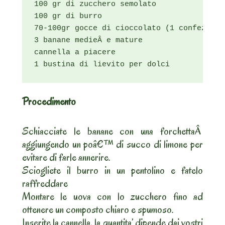
100 gr di zucchero semolato

100 gr di burro

70-100gr gocce di cioccolato (1 confezione)
3 banane medieÂ e mature

cannella a piacere

1 bustina di lievito per dolci
Procedimento
Schiacciate le banane con una forchettaÂ
aggiungendo un poâ€™ di succo di limone per
evitare di farle annerire.
Sciogliete il burro in un pentolino e fatelo
raffreddare
Montare le uova con lo zucchero fino ad
ottenere un composto chiaro e spumoso.
Inserite la cannella, la quantita’ dipende dai vostri