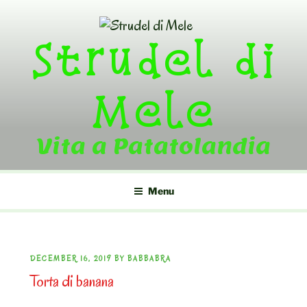
Skip
to
Strudel di
content
Mele
Vita a Patatolandia
Menu
POSTED
DECEMBER 16, 2019
BY
BABBABRA
Torta di banana
ON