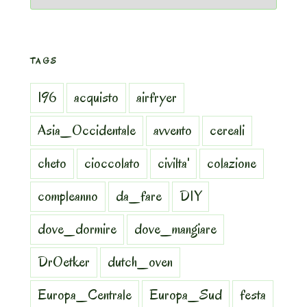
TAGS
196
acquisto
airfryer
Asia_Occidentale
avvento
cereali
cheto
cioccolato
civilta'
colazione
compleanno
da_fare
DIY
dove_dormire
dove_mangiare
DrOetker
dutch_oven
Europa_Centrale
Europa_Sud
festa