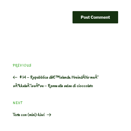
Post
Previous
PREVIOUS
navigation
Post
# 14 – Repubblica dâ€™Islanda. HreindÃ½r meÃ°
sÃºkkulaÃ°issÃ³su – Renna alla salsa di cioccolato
Next
NEXT
Post
Torta con (mini)-kiwi