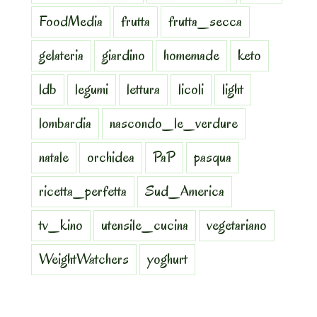
FoodMedia
frutta
frutta_secca
gelateria
giardino
homemade
keto
ldb
legumi
lettura
licoli
light
lombardia
nascondo_le_verdure
natale
orchidea
PaP
pasqua
ricetta_perfetta
Sud_America
tv_kino
utensile_cucina
vegetariano
WeightWatchers
yoghurt