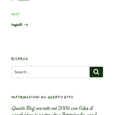
Next
NEXT
Post
Auguri!!!
RICERCA
Search
Search
for:
INFORMAZIONI SU QUESTO SITO
Questo Blog era nato nel 2006 con l’idea di
condividere la nostra vita a Patatolandia, con il