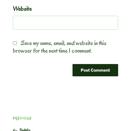
Website
Save my name, email, and website in this
browser for the next time I comment.
Post
Previous
PREVIOUS
navigation
Post
Farfalle…