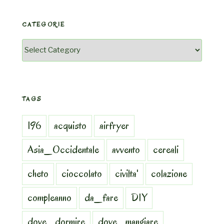
CATEGORIE
Categorie
TAGS
196
acquisto
airfryer
Asia_Occidentale
avvento
cereali
cheto
cioccolato
civilta'
colazione
compleanno
da_fare
DIY
dove_dormire
dove_mangiare