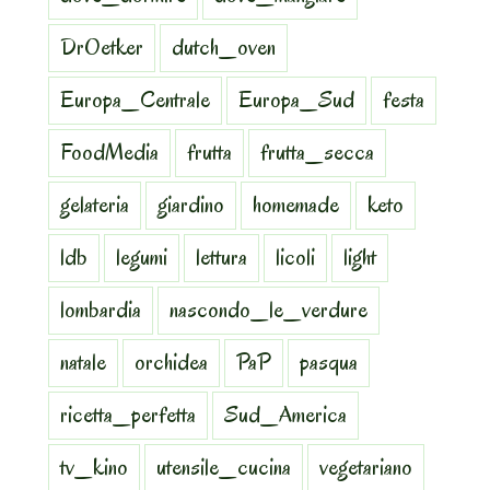
DrOetker
dutch_oven
Europa_Centrale
Europa_Sud
festa
FoodMedia
frutta
frutta_secca
gelateria
giardino
homemade
keto
ldb
legumi
lettura
licoli
light
lombardia
nascondo_le_verdure
natale
orchidea
PaP
pasqua
ricetta_perfetta
Sud_America
tv_kino
utensile_cucina
vegetariano