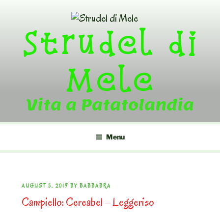
Skip
to
Strudel di
content
Mele
Vita a Patatolandia
Menu
POSTED
AUGUST 5, 2019
BY
BABBABRA
Campiello: Cereabel – Leggeriso
ON