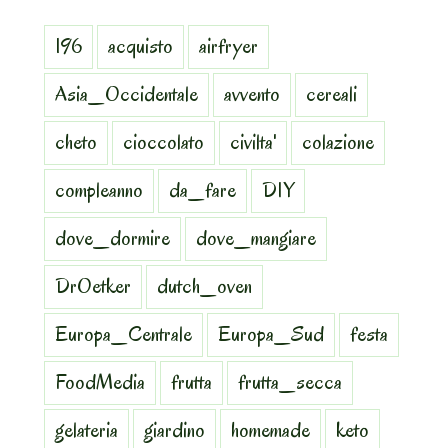
196
acquisto
airfryer
Asia_Occidentale
avvento
cereali
cheto
cioccolato
civilta'
colazione
compleanno
da_fare
DIY
dove_dormire
dove_mangiare
DrOetker
dutch_oven
Europa_Centrale
Europa_Sud
festa
FoodMedia
frutta
frutta_secca
gelateria
giardino
homemade
keto