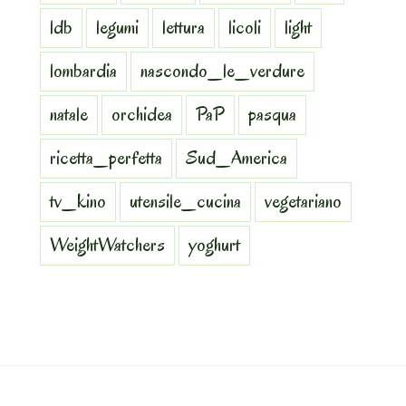
ldb
legumi
lettura
licoli
light
lombardia
nascondo_le_verdure
natale
orchidea
PaP
pasqua
ricetta_perfetta
Sud_America
tv_kino
utensile_cucina
vegetariano
WeightWatchers
yoghurt