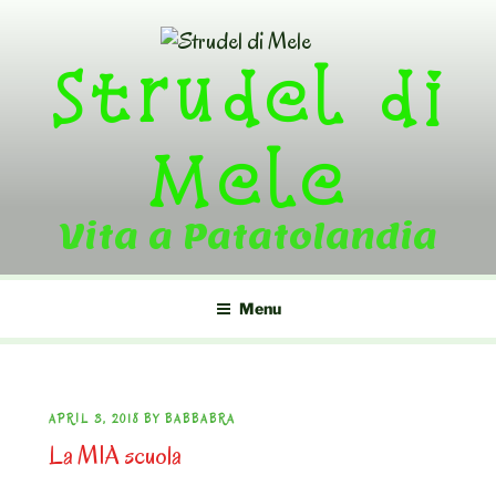
Skip
to
Strudel di
content
Mele
Vita a Patatolandia
Menu
POSTED
APRIL 3, 2018
BY
BABBABRA
La MIA scuola
ON