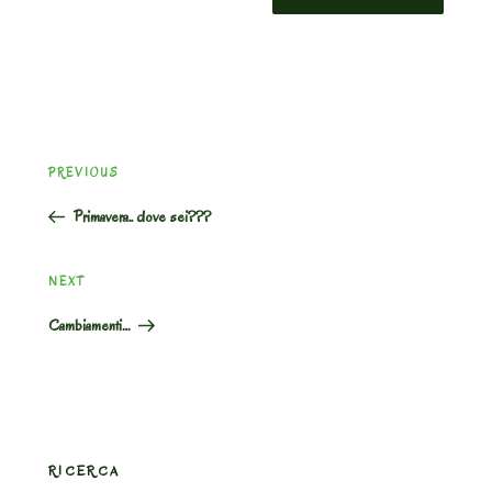
Post
Previous
PREVIOUS
navigation
Post
Primavera.. dove sei???
Next
NEXT
Post
Cambiamenti…
RICERCA