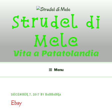
Skip
to
Strudel di
content
Mele
Vita a Patatolandia
Menu
POSTED
DECEMBER 7, 2017
BY
BABBABRA
Ebay
ON