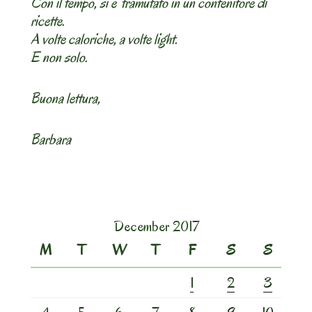
Con il tempo, si e’ tramutato in un contenitore di
ricette.
A volte caloriche, a volte light.
E non solo.
Buona lettura,
Barbara
December 2017
M
T
W
T
F
S
S
1
2
3