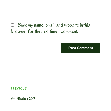
Save my name, email, and website in this
browser for the next time I comment.
Post
Previous
PREVIOUS
navigation
Post
Nikolaus 2017