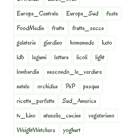
Europa_Centrale
Europa_Sud
festa
FoodMedia
frutta
frutta_secca
gelateria
giardino
homemade
keto
ldb
legumi
lettura
licoli
light
lombardia
nascondo_le_verdure
natale
orchidea
PaP
pasqua
ricetta_perfetta
Sud_America
tv_kino
utensile_cucina
vegetariano
WeightWatchers
yoghurt