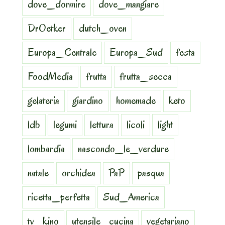
dove_dormire
dove_mangiare
DrOetker
dutch_oven
Europa_Centrale
Europa_Sud
festa
FoodMedia
frutta
frutta_secca
gelateria
giardino
homemade
keto
ldb
legumi
lettura
licoli
light
lombardia
nascondo_le_verdure
natale
orchidea
PaP
pasqua
ricetta_perfetta
Sud_America
tv_kino
utensile_cucina
vegetariano