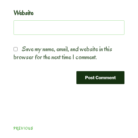
Website
Save my name, email, and website in this
browser for the next time I comment.
Post
Previous
PREVIOUS
navigation
Post