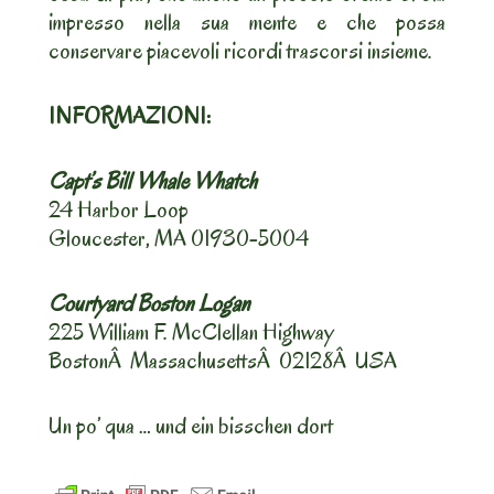
impresso nella sua mente e che possa
conservare piacevoli ricordi trascorsi insieme.
INFORMAZIONI:
Capt’s Bill Whale Whatch
24 Harbor Loop
Gloucester, MA 01930-5004
Courtyard Boston Logan
225 William F. McClellan Highway
BostonÂ MassachusettsÂ 02128Â USA
Un po’ qua … und ein bisschen dort