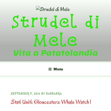
Skip
to
Strudel di
content
Mele
Vita a Patatolandia
Menu
POSTED
SEPTEMBER 9, 2016
BY
BABBABRA
Stati Uniti: Gloucesters: Whale Watch !
ON