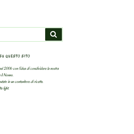
Search
SU QUESTO SITO
el 2006 con l’idea di condividere la nostra
n il Nonno.
utato in un contenitore di ricette.
e light.