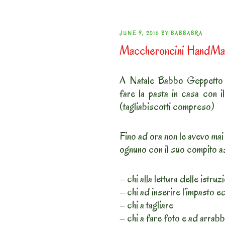
POSTED
JUNE 9, 2016
BY
BABBABRA
Maccheroncini HandM
ON
A Natale Babbo Geppetto mi
fare la pasta in casa con 
(tagliabiscotti compreso)
Fino ad ora non le avevo mai 
ognuno con il suo compito a
– chi alla lettura delle istruz
– chi ad inserire l’impasto e
– chi a tagliare
– chi a fare foto e ad arrab