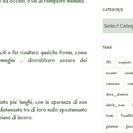
a) ad occhio, e vai di reimpasto manuale.
CATEGORIE
Categorie
TAGS
iti a far risultare qualche forma, come
mmagini … dovrebbero essere dei
196
acquisto
avvento
cereal
colazione
com
dove_dormire
ente piu’ lunghi, con la speranza di non
dutch_oven
diatamente tra di loro nello spostamento
festa
FoodMe
piano di lavoro.
gelateria
giar