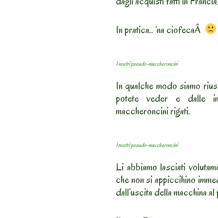
dagli acquisti fatti in Franci
In pratica.. ‘na ciofecaÂ
I nostri pseudo-maccheroncini
In qualche modo siamo riusc
potete veder e dalle i
maccheroncini rigati.
I nostri pseudo-maccheroncini
Li abbiamo lasciati volutam
che non si appiccihino imme
dall’uscita della macchina al 