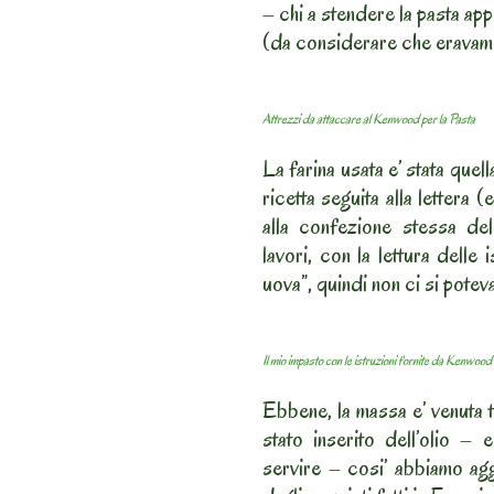
– chi a stendere la pasta ap
(da considerare che eravamo
Attrezzi da attaccare al Kenwood per la Pasta
La farina usata e’ stata quel
ricetta seguita alla lettera (
alla confezione stessa del
lavori, con la lettura delle 
uova”, quindi non ci si potev
Il mio impasto con le istruzioni fornite da Kenwood
Ebbene, la massa e’ venuta t
stato inserito dell’olio 
servire – cosi’ abbiamo agg