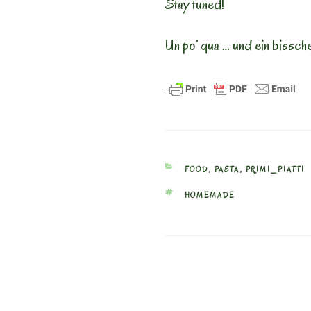
Stay tuned!
Un po’ qua … und ein bissch
CATEGORIES
FOOD
,
PASTA
,
PRIMI_PIATTI
TAGS
HOMEMADE