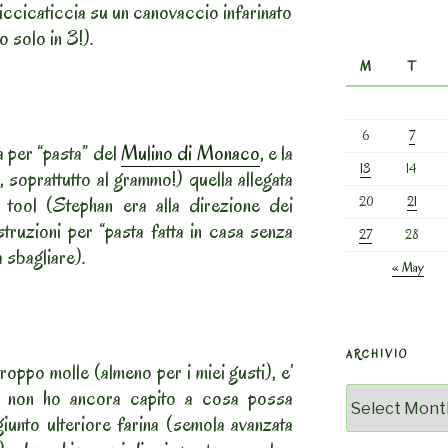
piccicaticcia su un canovaccio infarinato
 solo in 3!).
M
T
6
7
la per “pasta” del
Mulino di Monaco
, e la
13
14
e, soprattutto al grammo!) quella allegata
 tool (Stephan era alla direzione dei
20
21
istruzioni per “pasta fatta in casa senza
27
28
a sbagliare).
« May
ARCHIVIO
roppo molle (almeno per i miei gusti), e’
– e non ho ancora capito a cosa possa
Archivio
iunto ulteriore farina (semola avanzata