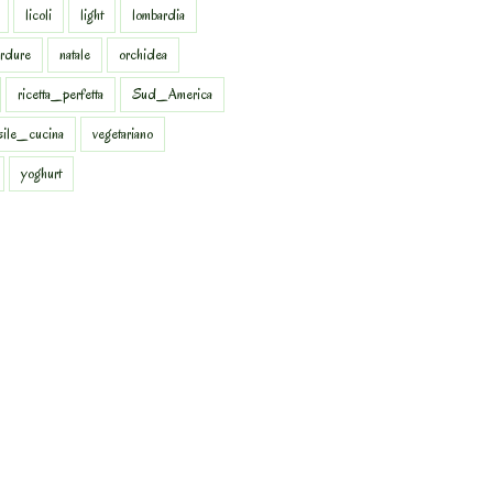
licoli
light
lombardia
rdure
natale
orchidea
ricetta_perfetta
Sud_America
sile_cucina
vegetariano
yoghurt