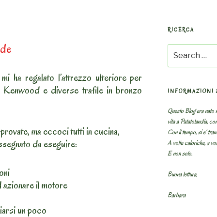
RICERCA
ade
Search
for:
 ha regalato l’attrezzo ulteriore per
il Kenwood e diverse trafile in bronzo
INFORMAZIONI 
Questo Blog era nato n
vita a Patatolandia, co
provate, ma eccoci tutti in cucina,
Con il tempo, si e’ tram
ssegnato da eseguire:
A volte caloriche, a volt
E non solo.
ioni
Buona lettura,
d azionare il motore
Barbara
biarsi un poco