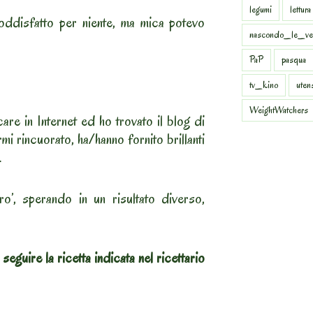
legumi
lettura
oddisfatto per niente, ma mica potevo
nascondo_le_ve
PaP
pasqua
tv_kino
uten
WeightWatchers
re in Internet ed ho trovato il blog di
i rincuorato, ha/hanno fornito brillanti
.
ro’, sperando in un risultato diverso,
 seguire la ricetta indicata nel ricettario