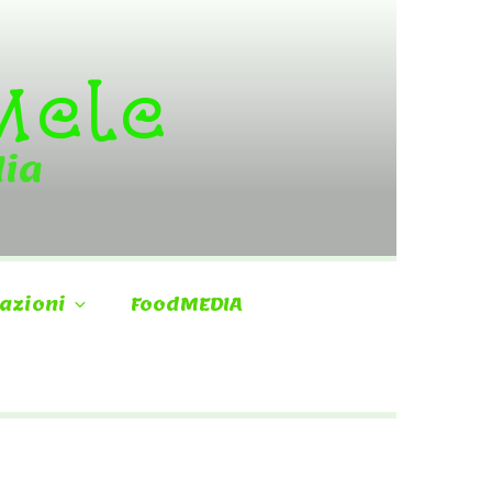
 Mele
dia
azioni
FoodMEDIA