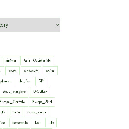
airfryer
Asia_Occidentale
i
cheto
cioccolato
civilta'
pleanno
da_fare
DIY
dove_mangiare
DrOetker
Europa_Centrale
Europa_Sud
dia
frutta
frutta_secca
dino
homemade
keto
ldb