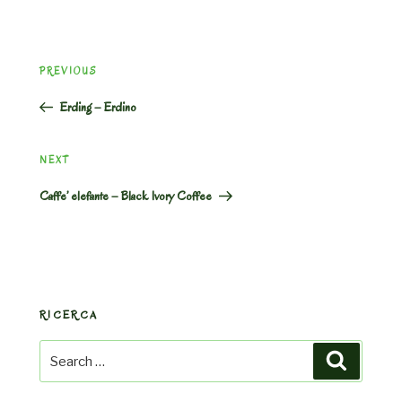
Post
Previous
PREVIOUS
navigation
Post
Erding – Erdino
Next
NEXT
Post
Caffe’ elefante – Black Ivory Coffee
RICERCA
Search
Search
for: