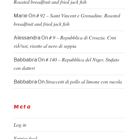
Roasted breadfruit and fried jack fish
# 92 – Saint Vincent e Grenadine. Roasted
Marie
On
breadfruit and fried jack fish
# 9 – Repubblica di Croazia. Crni
Alessandra
On
riÅ¾ot, risotto al nero di seppia
# 140 – Repubblica del Niger. Stufato
Babbabra
On
con datteri
Straccetti di pollo al limone con rucola
Babbabra
On
Meta
Log in
Entries feed