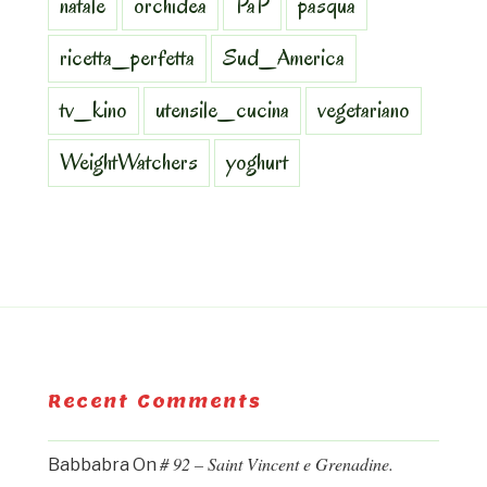
natale
orchidea
PaP
pasqua
ricetta_perfetta
Sud_America
tv_kino
utensile_cucina
vegetariano
WeightWatchers
yoghurt
Recent Comments
# 92 – Saint Vincent e Grenadine.
Babbabra
On