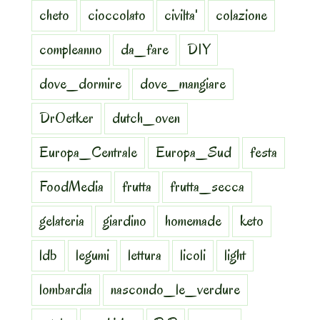
cheto
cioccolato
civilta'
colazione
compleanno
da_fare
DIY
dove_dormire
dove_mangiare
DrOetker
dutch_oven
Europa_Centrale
Europa_Sud
festa
FoodMedia
frutta
frutta_secca
gelateria
giardino
homemade
keto
ldb
legumi
lettura
licoli
light
lombardia
nascondo_le_verdure