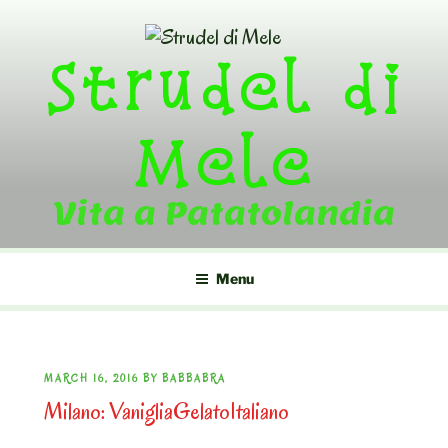
Skip
to
Strudel di
content
Mele
Vita a Patatolandia
Menu
POSTED
MARCH 16, 2016
BY
BABBABRA
Milano: VanigliaGelatoItaliano
ON