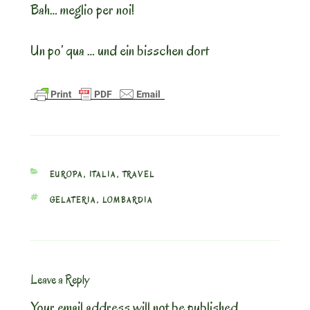
Bah… meglio per noi!
Un po’ qua … und ein bisschen dort
CATEGORIES
EUROPA
,
ITALIA
,
TRAVEL
TAGS
GELATERIA
,
LOMBARDIA
Leave a Reply
Your email address will not be published.