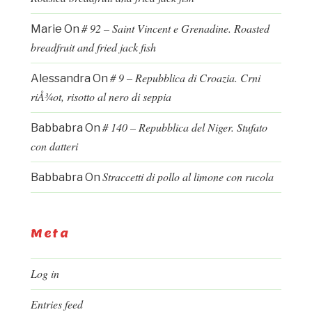
# 92 – Saint Vincent e Grenadine. Roasted
Marie
On
breadfruit and fried jack fish
# 9 – Repubblica di Croazia. Crni
Alessandra
On
riÅ¾ot, risotto al nero di seppia
# 140 – Repubblica del Niger. Stufato
Babbabra
On
con datteri
Straccetti di pollo al limone con rucola
Babbabra
On
Meta
Log in
Entries feed