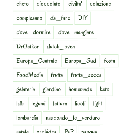
cheto
cioccolato
civilta'
colazione
compleanno
da_fare
DIY
dove_dormire
dove_mangiare
DrOetker
dutch_oven
Europa_Centrale
Europa_Sud
festa
FoodMedia
frutta
frutta_secca
gelateria
giardino
homemade
keto
ldb
legumi
lettura
licoli
light
lombardia
nascondo_le_verdure
natale
orchidea
PaP
pasqua