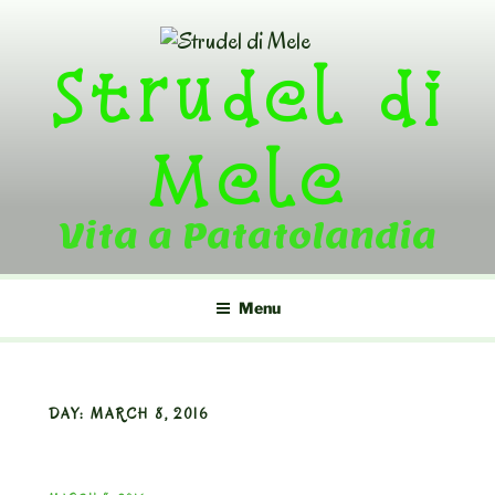
Skip
to
Strudel di
content
Mele
Vita a Patatolandia
Menu
DAY:
MARCH 8, 2016