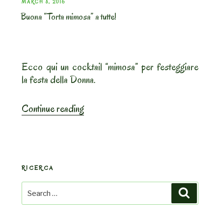
POSTED
MARCH 8, 2016
Buona “Torta mimosa” a tutte!
ON
Ecco qui un cocktail “mimosa” per festeggiare
la festa della Donna.
“Buona
Continue reading
“Torta
mimosa”
a
tutte!”
RICERCA
Search
Search
for: