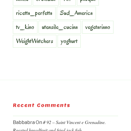
ricetta_perfetta
Sud_America
tv_kino
utensile_cucina
vegetariano
WeightWatchers
yoghurt
Recent Comments
# 92 – Saint Vincent e Grenadine.
Babbabra
On
Roasted breadfruit and fried jack fish