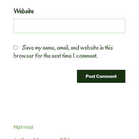
Website
Save my name, email, and website in this
browser for the next time I comment.
Post
Previous
PREVIOUS
navigation
Post