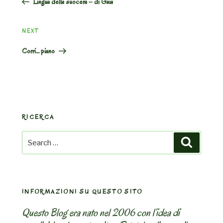
Lingua della suocera – di Gaia
Next
NEXT
Post
Corri… piano
RICERCA
Search
Search
for:
INFORMAZIONI SU QUESTO SITO
Questo Blog era nato nel 2006 con l’idea di