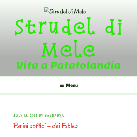
Skip
to
Strudel di
content
Mele
Vita a Patatolandia
Menu
POSTED
JULY 18, 2015
BY
BABBABRA
Panini soffici – dei Fables
ON