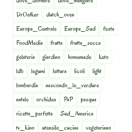
dove_dormire
dove_mangiare
DrOetker
dutch_oven
Europa_Centrale
Europa_Sud
festa
FoodMedia
frutta
frutta_secca
gelateria
giardino
homemade
keto
ldb
legumi
lettura
licoli
light
lombardia
nascondo_le_verdure
natale
orchidea
PaP
pasqua
ricetta_perfetta
Sud_America
tv_kino
utensile_cucina
vegetariano