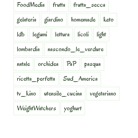
FoodMedia
frutta
frutta_secca
gelateria
giardino
homemade
keto
ldb
legumi
lettura
licoli
light
lombardia
nascondo_le_verdure
natale
orchidea
PaP
pasqua
ricetta_perfetta
Sud_America
tv_kino
utensile_cucina
vegetariano
WeightWatchers
yoghurt