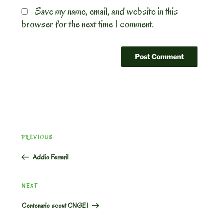
Save my name, email, and website in this
browser for the next time I comment.
Post
Previous
PREVIOUS
navigation
Post
Addio Ferrari!
Next
NEXT
Post
Centenario scout CNGEI