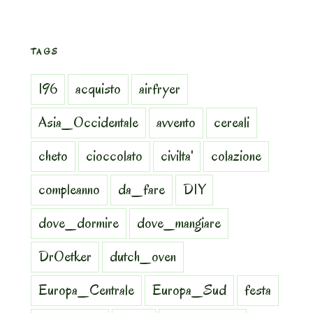
TAGS
196
acquisto
airfryer
Asia_Occidentale
avvento
cereali
cheto
cioccolato
civilta'
colazione
compleanno
da_fare
DIY
dove_dormire
dove_mangiare
DrOetker
dutch_oven
Europa_Centrale
Europa_Sud
festa