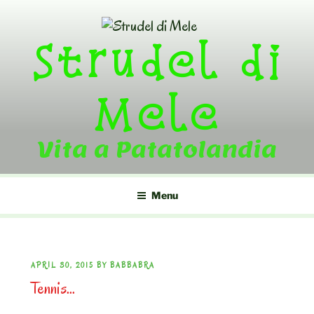
Skip
to
Strudel di
content
Mele
Vita a Patatolandia
Menu
POSTED
APRIL 30, 2015
BY
BABBABRA
Tennis…
ON