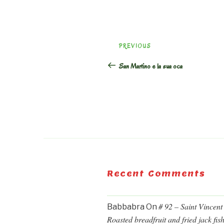
Post
Previous
PREVIOUS
navigation
Post
San Martino e la sua oca
Recent Comments
# 92 – Saint Vincent
Babbabra
On
Roasted breadfruit and fried jack fis