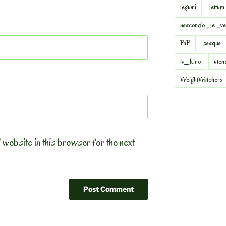
legumi
lettura
nascondo_le_ve
PaP
pasqua
tv_kino
uten
WeightWatchers
 website in this browser for the next