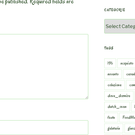
be published.
Required fields are
CATEGORIE
Categorie
TAGS
196
acquisto
avvento
cereal
colazione
com
dove_dormire
dutch_oven
festa
FoodMe
gelateria
giar