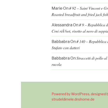
# 92 – Saint Vincent e G
Marie
On
Roasted breadfruit and fried jack fis
# 9 – Repubblica d
Alessandra
On
Crni riÅ¾ot, risotto al nero di seppi
# 140 – Repubblica d
Babbabra
On
Stufato con datteri
Straccetti di pollo a
Babbabra
On
rucola
Powered by WordPress, designed b
strudeldimele.dnshome.de