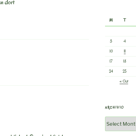
en dort
M
T
3
4
10
11
17
18
24
25
« Oct
ARCHIVIO
Archivio