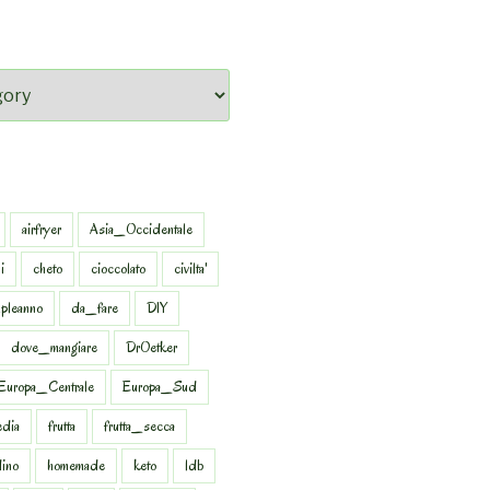
airfryer
Asia_Occidentale
i
cheto
cioccolato
civilta'
pleanno
da_fare
DIY
dove_mangiare
DrOetker
Europa_Centrale
Europa_Sud
dia
frutta
frutta_secca
dino
homemade
keto
ldb