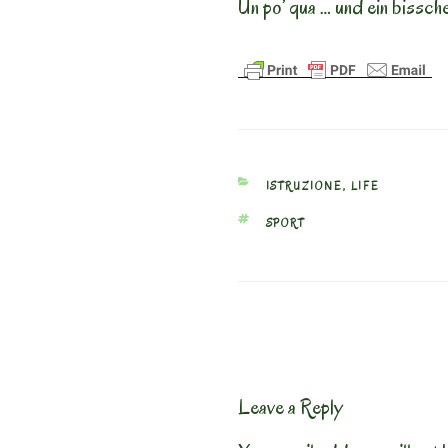
Un po’ qua … und ein bissch
CATEGORIES
ISTRUZIONE
,
LIFE
TAGS
SPORT
Leave a Reply