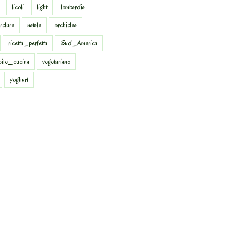
licoli
light
lombardia
rdure
natale
orchidea
ricetta_perfetta
Sud_America
sile_cucina
vegetariano
yoghurt