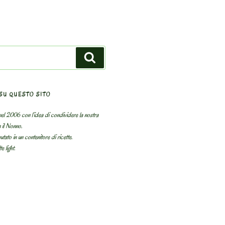
Search
SU QUESTO SITO
el 2006 con l’idea di condividere la nostra
n il Nonno.
utato in un contenitore di ricette.
e light.