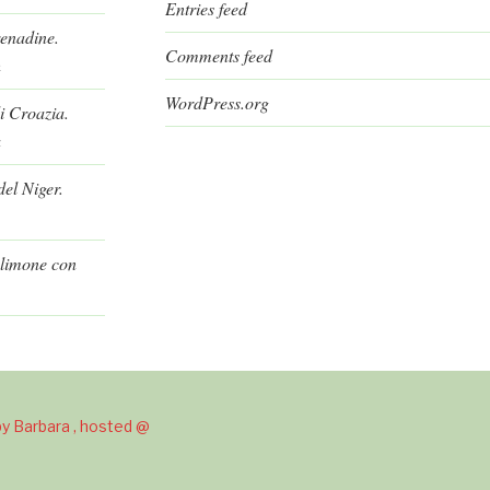
Entries feed
renadine.
Comments feed
h
WordPress.org
i Croazia.
a
el Niger.
l limone con
y Barbara , hosted @