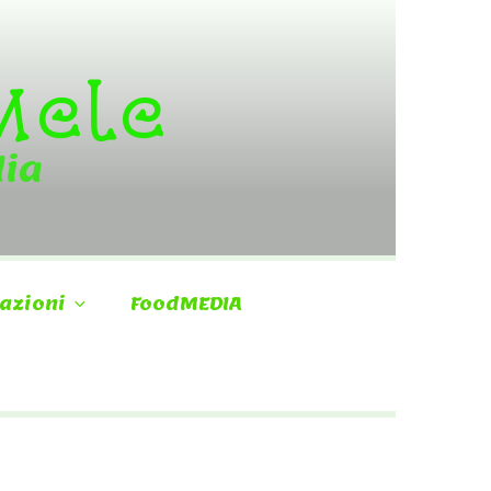
 Mele
dia
azioni
FoodMEDIA