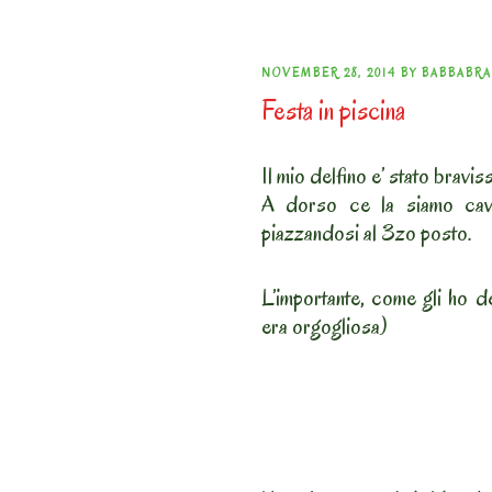
POSTED
NOVEMBER 28, 2014
BY
BABBABRA
Festa in piscina
ON
Il mio delfino e’ stato bravis
A dorso ce la siamo cavat
piazzandosi al 3zo posto.
L’importante, come gli ho de
era orgogliosa)