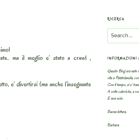
RICERCA
Search
for:
simo!
a.. ma il meglio e’ stato a crawl ,
INFORMAZIONI 
Questo Blog era nato n
vita a Patatolandia, co
tto, e’ divertirsi (ma anche l’insegnante
Con il tempo, si e’ tram
A volte caloriche, a volt
E non solo.
Buona lettura,
Barbara