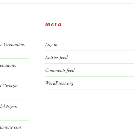
Meta
 e Grenadine.
Log in
h
Entries feed
renadine.
Comments feed
h
WordPress.org
i Croazia.
a
el Niger.
l limone con