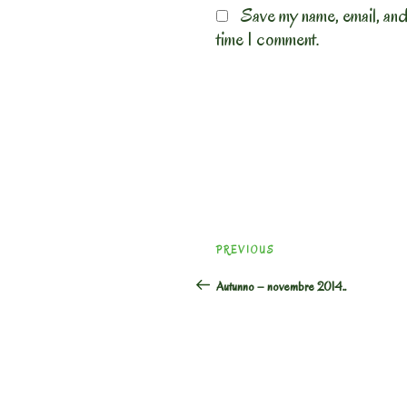
Save my name, email, and
time I comment.
Post
Previous
PREVIOUS
navigation
Post
Autunno – novembre 2014..