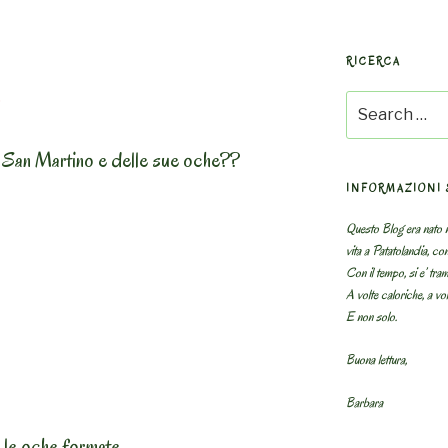
RICERCA
a
Search
for:
i San Martino e delle sue oche??
INFORMAZIONI 
Questo Blog era nato n
vita a Patatolandia, co
Con il tempo, si e’ tram
A volte caloriche, a volt
E non solo.
Buona lettura,
Barbara
 le oche formate.