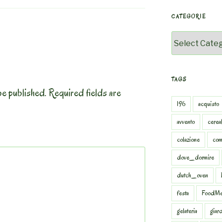
CATEGORIE
Categorie
TAGS
be published.
Required fields are
196
acquisto
avvento
cereal
colazione
com
dove_dormire
dutch_oven
festa
FoodMe
gelateria
giar