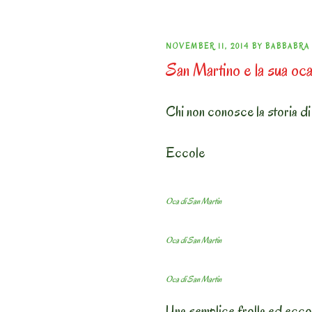
POSTED
NOVEMBER 11, 2014
BY
BABBABRA
San Martino e la sua oc
ON
Chi non conosce la storia d
Eccole
Oca di San Martin
Oca di San Martin
Oca di San Martin
Una semplice frolla ed ecco