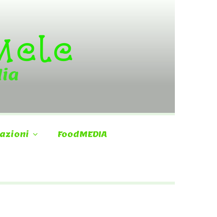
 Mele
dia
azioni
FoodMEDIA