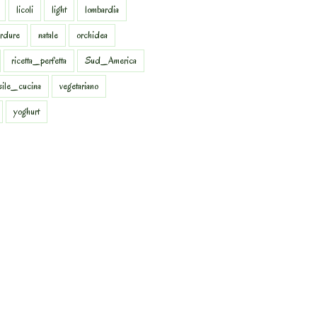
licoli
light
lombardia
rdure
natale
orchidea
ricetta_perfetta
Sud_America
sile_cucina
vegetariano
yoghurt