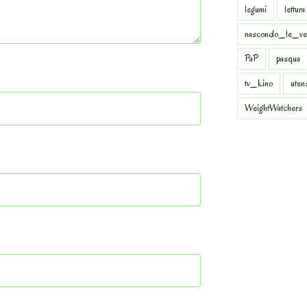
legumi
lettura
nascondo_le_ve
PaP
pasqua
tv_kino
uten
WeightWatchers