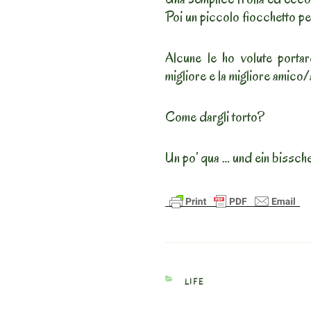
Poi un piccolo fiocchetto per a
Alcune le ho volute portar
migliore e la migliore amico/
Come dargli torto?
Un po’ qua … und ein bissch
CATEGORIES
LIFE