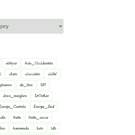
airfryer
Asia_Occidentale
i
cheto
cioccolato
civilta'
pleanno
da_fare
DIY
dove_mangiare
DrOetker
Europa_Centrale
Europa_Sud
dia
frutta
frutta_secca
dino
homemade
keto
ldb