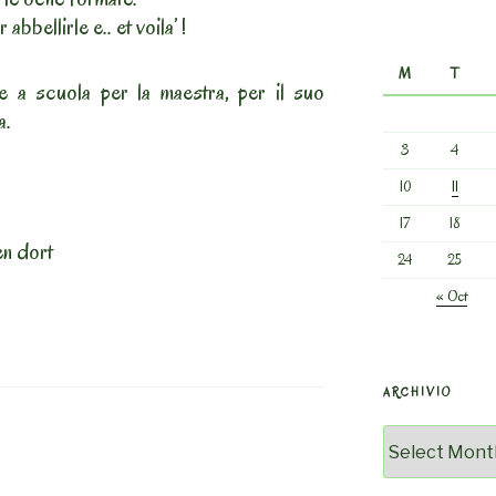
bbellirle e.. et voila’ !
M
T
e a scuola per la maestra, per il suo
a.
3
4
10
11
17
18
en dort
24
25
« Oct
ARCHIVIO
Archivio