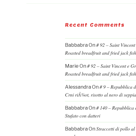
Recent Comments
# 92 – Saint Vincent
Babbabra
On
Roasted breadfruit and fried jack fis
# 92 – Saint Vincent e G
Marie
On
Roasted breadfruit and fried jack fis
# 9 – Repubblica d
Alessandra
On
Crni riÅ¾ot, risotto al nero di seppi
# 140 – Repubblica d
Babbabra
On
Stufato con datteri
Straccetti di pollo a
Babbabra
On