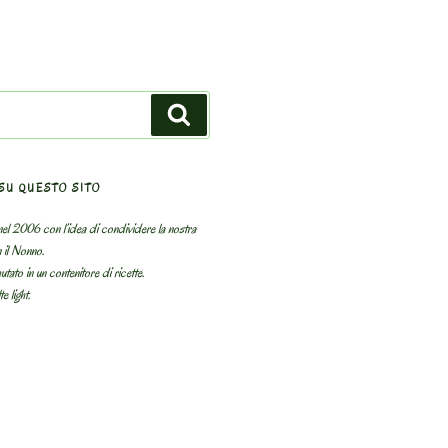
Search
SU QUESTO SITO
el 2006 con l’idea di condividere la nostra
n il Nonno.
utato in un contenitore di ricette.
e light.