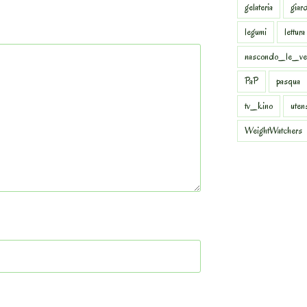
gelateria
giar
legumi
lettura
nascondo_le_ve
PaP
pasqua
tv_kino
uten
WeightWatchers