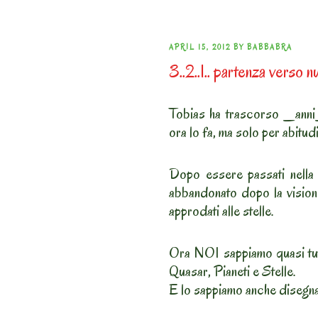
POSTED
APRIL 15, 2012
BY
BABBABRA
3..2..1.. partenza verso nu
ON
Tobias ha trascorso _anni
ora lo fa, ma solo per abitud
Dopo essere passati nella
abbandonato dopo la vision
approdati alle stelle.
Ora NOI sappiamo quasi tut
Quasar, Pianeti e Stelle.
E lo sappiamo anche disegn