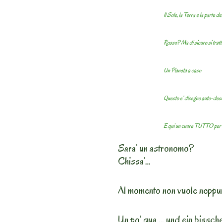
Il Sole, la Terra e la parte de
Rosso? Ma di sicuro si tratt
Un Pianeta a caso
Questo e’ disegno auto-desc
E qui un cuore TUTTO per 
Sara’ un astronomo?
Chissa’…
Al momento non vuole neppure
Un po’ qua … und ein bissch