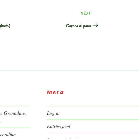
Next
NEXT
Post
giunto)
Corona di pane
Meta
 e Grenadine.
Log in
h
Entries feed
renadine.