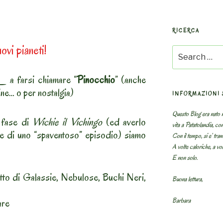
RICERCA
ovi pianeti!
Search
for:
_ a farsi chiamare “
Pinocchio
” (anche
ine… o per nostalgia)
INFORMAZIONI 
Questo Blog era nato n
 fase di
Wichie il Vichingo
(ed averlo
vita a Patatolandia, co
e di uno “spaventoso” episodio) siamo
Con il tempo, si e’ tram
A volte caloriche, a volt
E non solo.
to di Galassie, Nebulose, Buchi Neri,
Buona lettura,
Barbara
are