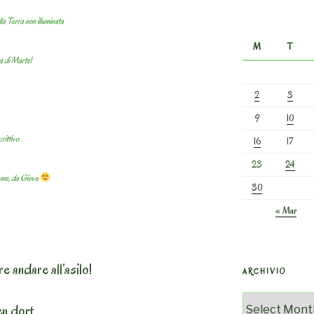
lla Terra non illuminata
M
T
a di Marte!
2
3
9
10
rittivo
16
17
23
24
me, da Giove
30
« Mar
 andare all’asilo!
ARCHIVIO
Archivio
en dort