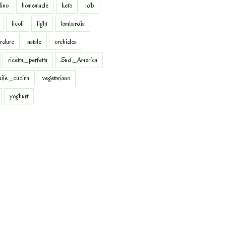
dino
homemade
keto
ldb
licoli
light
lombardia
rdure
natale
orchidea
ricetta_perfetta
Sud_America
sile_cucina
vegetariano
yoghurt