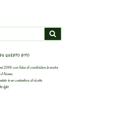
Search
SU QUESTO SITO
el 2006 con l’idea di condividere la nostra
n il Nonno.
utato in un contenitore di ricette.
e light.