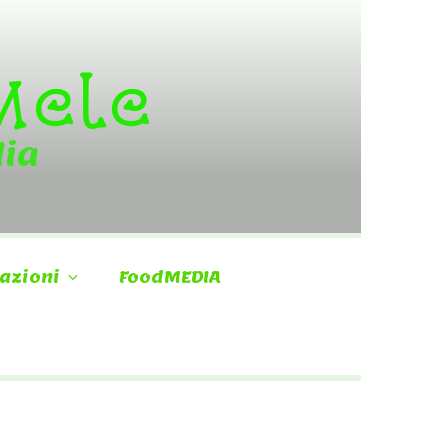
 Mele
dia
azioni
FoodMEDIA