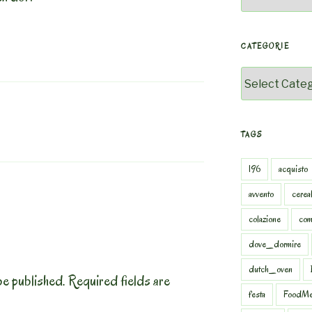
CATEGORIE
Categorie
TAGS
196
acquisto
avvento
cereal
colazione
com
dove_dormire
dutch_oven
be published.
Required fields are
festa
FoodMe