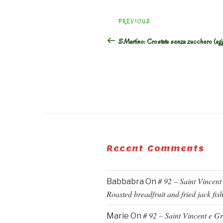
Post
Previous
PREVIOUS
navigation
Post
S.Martino: Crostata senza zucchero (ag
Recent Comments
# 92 – Saint Vincent
Babbabra
On
Roasted breadfruit and fried jack fis
# 92 – Saint Vincent e G
Marie
On