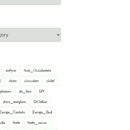
airfryer
Asia_Occidentale
i
cheto
cioccolato
civilta'
pleanno
da_fare
DIY
dove_mangiare
DrOetker
Europa_Centrale
Europa_Sud
dia
frutta
frutta_secca