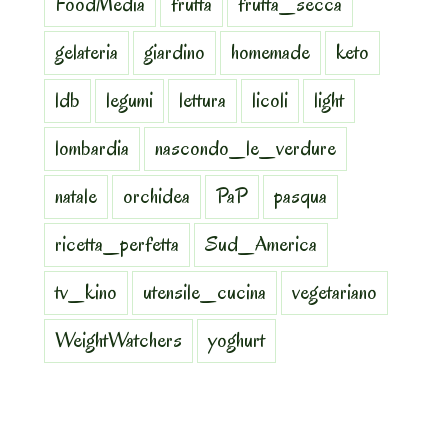
FoodMedia
frutta
frutta_secca
gelateria
giardino
homemade
keto
ldb
legumi
lettura
licoli
light
lombardia
nascondo_le_verdure
natale
orchidea
PaP
pasqua
ricetta_perfetta
Sud_America
tv_kino
utensile_cucina
vegetariano
WeightWatchers
yoghurt