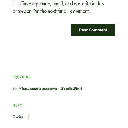
Save my name, email, and website in this
browser for the next time I comment.
Post
Previous
PREVIOUS
navigation
Post
Pizza.. bassa e croccante – Sorelle Simili
Next
NEXT
Post
Cucina