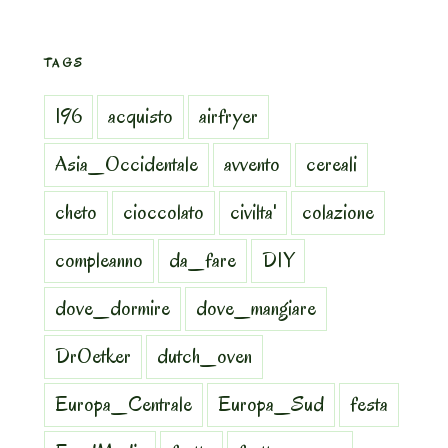
TAGS
196
acquisto
airfryer
Asia_Occidentale
avvento
cereali
cheto
cioccolato
civilta'
colazione
compleanno
da_fare
DIY
dove_dormire
dove_mangiare
DrOetker
dutch_oven
Europa_Centrale
Europa_Sud
festa