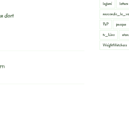
legumi
lettura
nascondo_le_ve
en dort
PaP
pasqua
tv_kino
uten
WeightWatchers
TTI