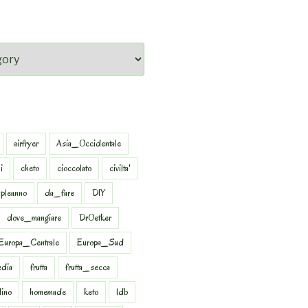
airfryer
Asia_Occidentale
i
cheto
cioccolato
civilta'
pleanno
da_fare
DIY
dove_mangiare
DrOetker
Europa_Centrale
Europa_Sud
dia
frutta
frutta_secca
dino
homemade
keto
ldb