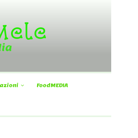
 Mele
dia
azioni
FoodMEDIA