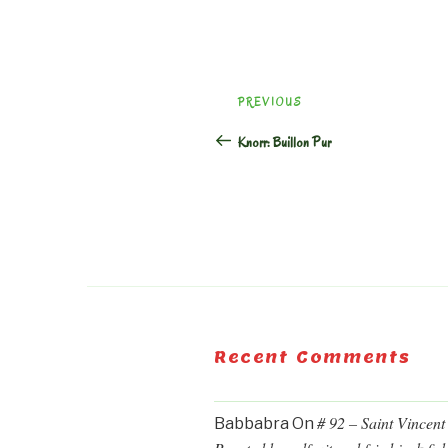
Post
Previous
PREVIOUS
navigation
Post
Knorr: Buillon Pur
Recent Comments
# 92 – Saint Vincent
Babbabra
On