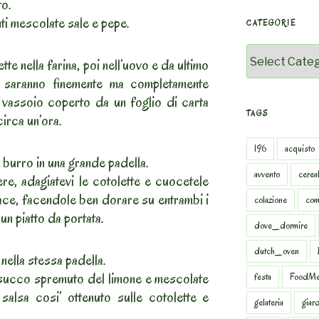
to.
ti mescolate sale e pepe.
CATEGORIE
Categorie
te nella farina, poi nell’uovo e da ultimo
on saranno finemente ma completamente
n vassoio coperto da un foglio di carta
TAGS
circa un’ora.
196
acquisto
 burro in una grande padella.
avvento
cereal
ere, adagiatevi le cotolette e cuocetele
vace, facendole ben dorare su entrambi i
colazione
com
un piatto da portata.
dove_dormire
dutch_oven
 nella stessa padella.
 succo spremuto del limone e mescolate
festa
FoodMe
 salsa cosi’ ottenuto sulle cotolette e
gelateria
giar