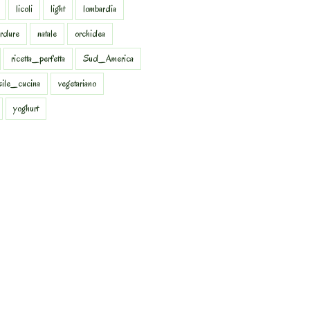
licoli
light
lombardia
rdure
natale
orchidea
ricetta_perfetta
Sud_America
sile_cucina
vegetariano
yoghurt