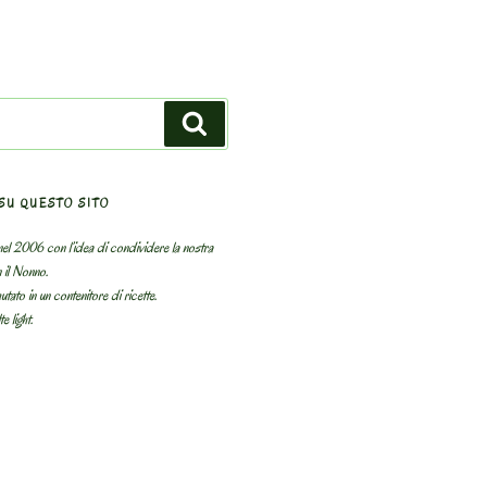
Search
SU QUESTO SITO
el 2006 con l’idea di condividere la nostra
n il Nonno.
utato in un contenitore di ricette.
e light.