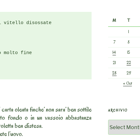
M
T
 vitello disossate

1
7
8
14
15
 molto fine

21
22
28
29
« Oct
i carta oleata finche’ non sara’ ben sottile
ARCHIVIO
atto fondo o in un vassoio abbastanza
Archivio
oletta ben distesa.
ete l’uovo.