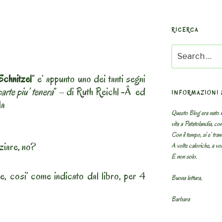
RICERCA
Search
for:
chnitzel
” e’ appunto uno dei tanti segni
arte piu’ tenera
” – di Ruth Reichl -Â ed
INFORMAZIONI 
la
Questo Blog era nato n
vita a Patatolandia, co
Con il tempo, si e’ tram
ziare, no?
A volte caloriche, a volt
E non solo.
e, cosi’ come indicato dal libro, per 4
Buona lettura,
Barbara