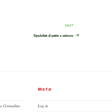
Next
NEXT
Post
Spadellata di patate e salmone
Meta
 e Grenadine.
Log in