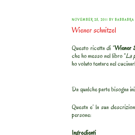
POSTED
NOVEMBER 28, 2011
BY
BABBABRA
Wiener schnitzel
ON
Questo ricetta di “
Wiener S
che ho messo nel libro “
La p
ho voluto tentare nel cucinar
Da qualche parte bisogna ini
Questa e’ la sua descrizion
persone:
Ingredienti