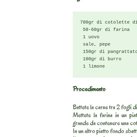
700gr di cotolette di
 50-60gr di farina

 1 uovo

 sale, pepe

 150gr di pangrattato
 100gr di burro

 1 limone
Procedimento
Battete la carne tra 2 fogli d
Mettete la farina in un pi
grande da contenere una cot
In un altro piatto fondo sbatt