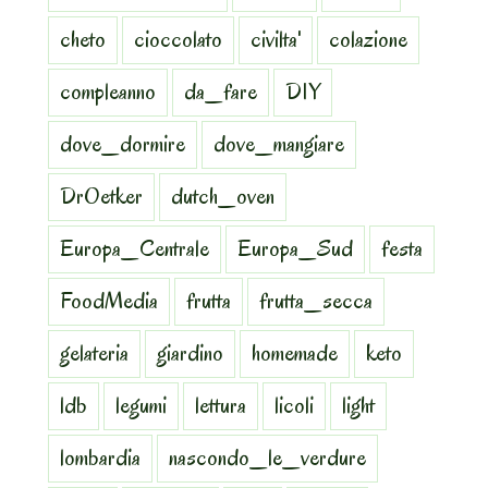
cheto
cioccolato
civilta'
colazione
compleanno
da_fare
DIY
dove_dormire
dove_mangiare
DrOetker
dutch_oven
Europa_Centrale
Europa_Sud
festa
FoodMedia
frutta
frutta_secca
gelateria
giardino
homemade
keto
ldb
legumi
lettura
licoli
light
lombardia
nascondo_le_verdure