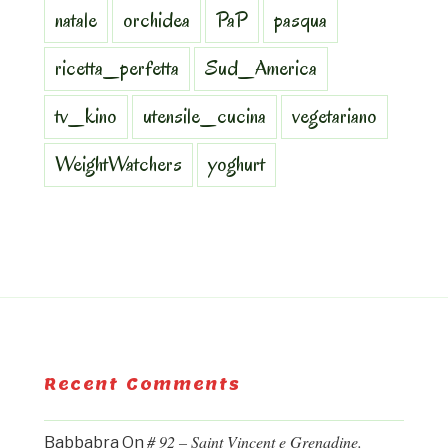
natale
orchidea
PaP
pasqua
ricetta_perfetta
Sud_America
tv_kino
utensile_cucina
vegetariano
WeightWatchers
yoghurt
Recent Comments
# 92 – Saint Vincent e Grenadine.
Babbabra
On