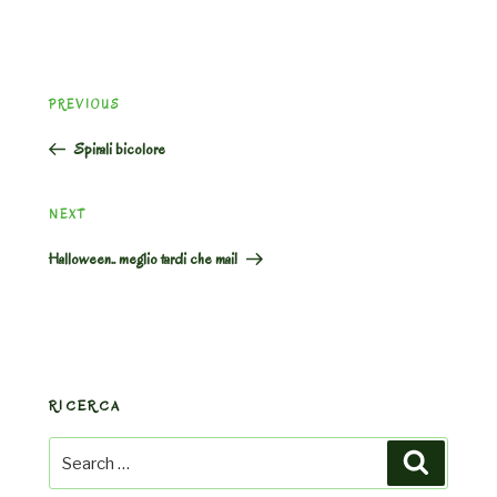
Post
Previous
PREVIOUS
navigation
Post
Spirali bicolore
Next
NEXT
Post
Halloween.. meglio tardi che mai!
RICERCA
Search
Search
for: