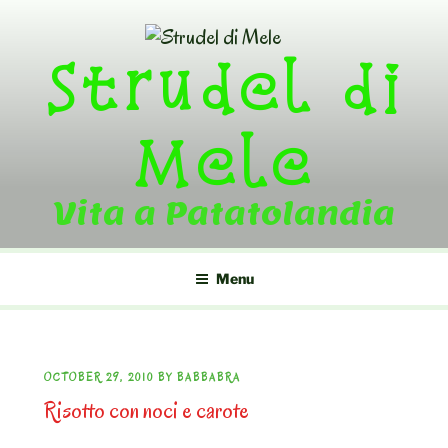
Skip
to
Strudel di
content
Mele
Vita a Patatolandia
Menu
POSTED
OCTOBER 29, 2010
BY
BABBABRA
Risotto con noci e carote
ON