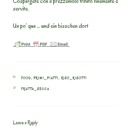
Cospargete con il prezzemolo tritato finemente e
servite.
Un po’ qua … und ein bisschen dort
CATEGORIES
FOOD
,
PRIMI_PIATTI
,
RISO_RISOTTI
TAGS
FRUTTA_SECCA
Leave a Reply