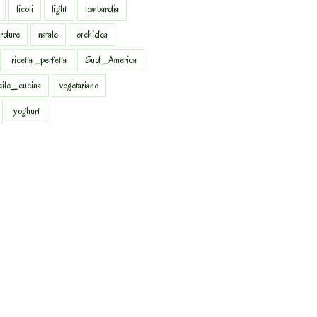
licoli
light
lombardia
rdure
natale
orchidea
ricetta_perfetta
Sud_America
sile_cucina
vegetariano
yoghurt