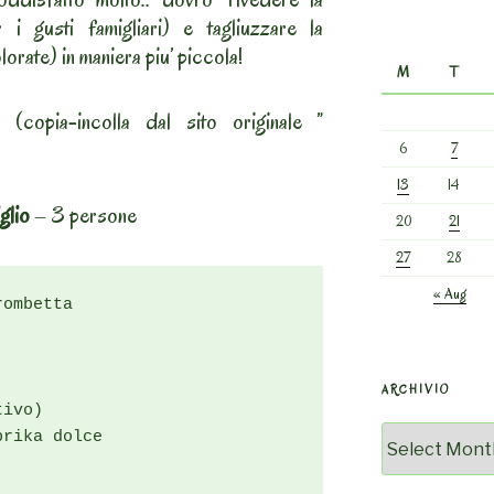
r i gusti famigliari) e tagliuzzare la
orate) in maniera piu’ piccola!
M
T
copia-incolla dal sito originale ”
6
7
13
14
glio
– 3 persone
20
21
27
28
« Aug
ombetta

ARCHIVIO
ivo)

Archivio
rika dolce
