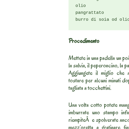
olio

pangrattato

burro di soia od oli
Procedimento
Mettete in una padella un poâ
la salvia, il peperoncino, la pa
Aggiungete il miglio che 
tostare per alcuni minuti d
tagliata a tocchettini.
Una volta cotto potete man
imburrate uno stampo infar
riempiteÂ e spolverate anco
mezz’oretta a gratinare f