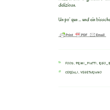
deliziosa.
Un po’ qua … und ein bissch
CATEGORIES
FOOD
,
PRIMI_PIATTI
,
RISO_R
TAGS
CEREALI
,
VEGETARIANO