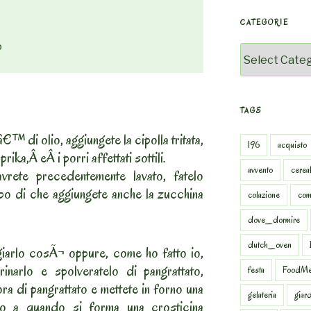
CATEGORIE
o
Categorie
TAGS
€™ di olio, aggiungete la cipolla tritata,
196
acquisto
prika,Â eÂ i porri affettati sottili.
avvento
cereal
avrete precedentemente lavato, fatelo
opo di che aggiungete anche la zucchina
colazione
com
dove_dormire
dutch_oven
giarlo cosÃ¬ oppure, come ho fatto io,
inarlo e spolveratelo di pangrattato,
festa
FoodMe
ra di pangrattato e mettete in forno una
gelateria
giar
ino a quando si forma una crosticina