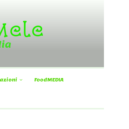
 Mele
dia
azioni
FoodMEDIA