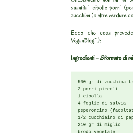
quantita’ cipolle-porri (pe
zucchina (o altre verdure col
Ecco che cosa prevede (
VeganBlog” ):
Ingredienti
–
Sformato di mi
500 gr di zucchina tr
2 porri piccoli

1 cipolla

4 foglie di salvia

peperoncino (facoltat
1/2 cucchiaino di pap
210 gr di miglio

brodo vegetale
