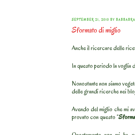
POSTED
SEPTEMBER 21, 2010
BY
BABBABR
Sformato di miglio
ON
Anche il ricercare delle ricet
In questo periodo la voglia 
Nonostante non siamo vegetar
delle grandi ricerche nei bl
Avendo del miglio che mi ava
provato con questo “
Sformat
Onestamente non mi ha sod