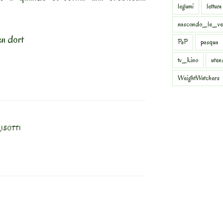
legumi
lettura
nascondo_le_ve
en dort
PaP
pasqua
tv_kino
uten
WeightWatchers
ISOTTI