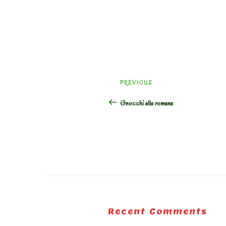
Post
Previous
PREVIOUS
navigation
Post
Gnocchi alla romana
Recent Comments