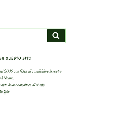
Search
SU QUESTO SITO
el 2006 con l’idea di condividere la nostra
n il Nonno.
utato in un contenitore di ricette.
e light.