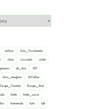
airfryer
Asia_Occidentale
i
cheto
cioccolato
civilta'
pleanno
da_fare
DIY
dove_mangiare
DrOetker
Europa_Centrale
Europa_Sud
dia
frutta
frutta_secca
dino
homemade
keto
ldb