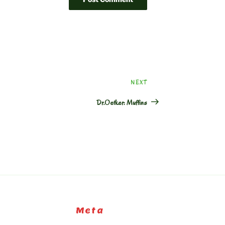
Next
NEXT
Post
Dr.Oetker: Muffins
Meta