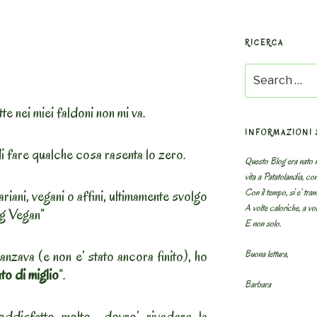
RICERCA
A
Search
for:
te nei miei faldoni non mi va.
INFORMAZIONI 
di fare qualche cosa rasenta lo zero.
Questo Blog era nato n
vita a Patatolandia, co
Con il tempo, si e’ tram
iani, vegani o affini, ultimamente svolgo
A volte caloriche, a volt
og Vegan”
E non solo.
nzava (e non e’ stato ancora finito), ho
Buona lettura,
o di miglio
“.
Barbara
disfatto molto.. dovro’ rivedere la