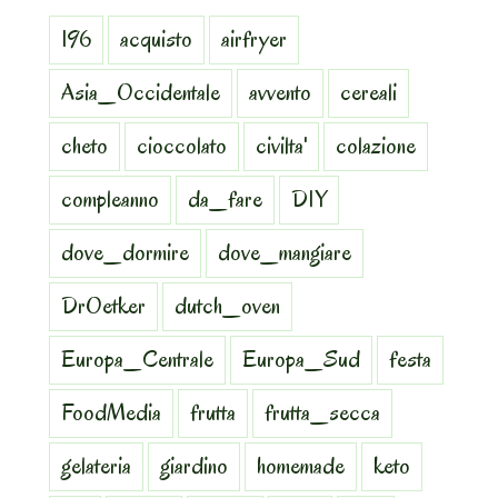
196
acquisto
airfryer
Asia_Occidentale
avvento
cereali
cheto
cioccolato
civilta'
colazione
compleanno
da_fare
DIY
dove_dormire
dove_mangiare
DrOetker
dutch_oven
Europa_Centrale
Europa_Sud
festa
FoodMedia
frutta
frutta_secca
gelateria
giardino
homemade
keto