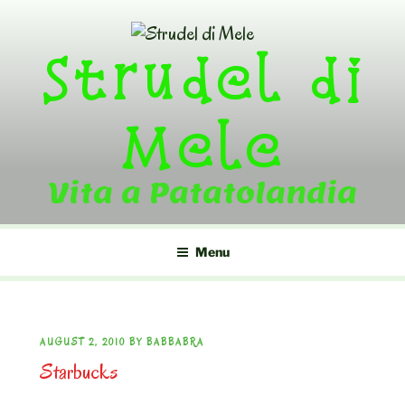
Skip
to
Strudel di
content
Mele
Vita a Patatolandia
Menu
POSTED
AUGUST 2, 2010
BY
BABBABRA
Starbucks
ON