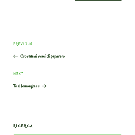
Post
Previous
PREVIOUS
navigation
Post
Crostata ai semi di papavero
Next
NEXT
Post
Te al lemongrass
RICERCA