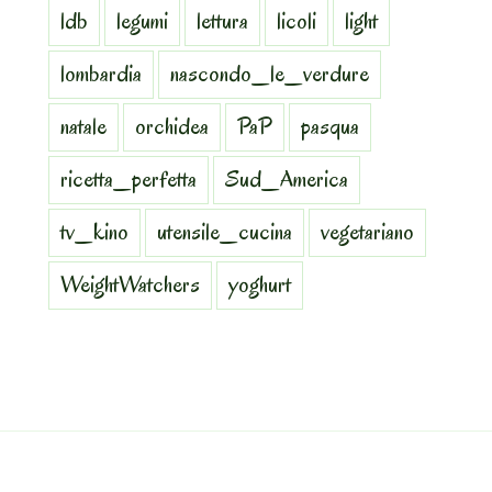
ldb
legumi
lettura
licoli
light
lombardia
nascondo_le_verdure
natale
orchidea
PaP
pasqua
ricetta_perfetta
Sud_America
tv_kino
utensile_cucina
vegetariano
WeightWatchers
yoghurt