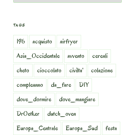
TAGS
196
acquisto
airfryer
Asia_Occidentale
avvento
cereali
cheto
cioccolato
civilta'
colazione
compleanno
da_fare
DIY
dove_dormire
dove_mangiare
DrOetker
dutch_oven
Europa_Centrale
Europa_Sud
festa