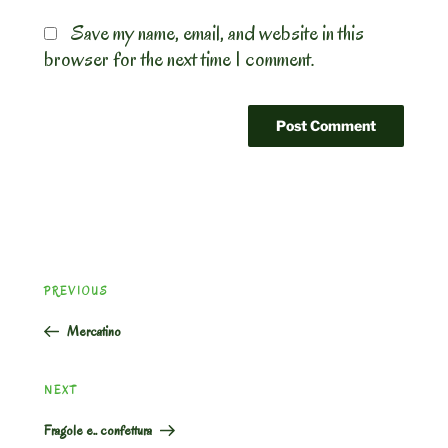
Save my name, email, and website in this
browser for the next time I comment.
Post
Previous
PREVIOUS
navigation
Post
Mercatino
Next
NEXT
Post
Fragole e.. confettura