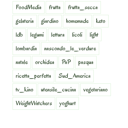
FoodMedia
frutta
frutta_secca
gelateria
giardino
homemade
keto
ldb
legumi
lettura
licoli
light
lombardia
nascondo_le_verdure
natale
orchidea
PaP
pasqua
ricetta_perfetta
Sud_America
tv_kino
utensile_cucina
vegetariano
WeightWatchers
yoghurt