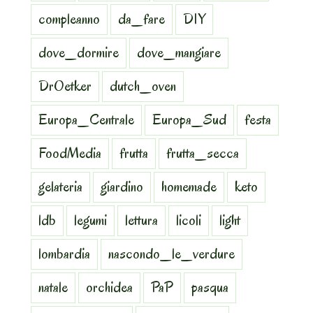
compleanno
da_fare
DIY
dove_dormire
dove_mangiare
DrOetker
dutch_oven
Europa_Centrale
Europa_Sud
festa
FoodMedia
frutta
frutta_secca
gelateria
giardino
homemade
keto
ldb
legumi
lettura
licoli
light
lombardia
nascondo_le_verdure
natale
orchidea
PaP
pasqua