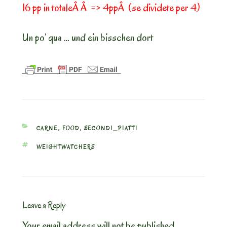
16 pp in totaleÂ Â => 4ppÂ (se dividete per 4)
Un po’ qua … und ein bisschen dort
CATEGORIES
CARNE
,
FOOD
,
SECONDI_PIATTI
TAGS
WEIGHTWATCHERS
Leave a Reply
Your email address will not be published.