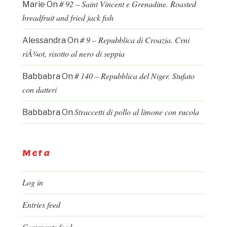
# 92 – Saint Vincent e Grenadine. Roasted
Marie
On
breadfruit and fried jack fish
# 9 – Repubblica di Croazia. Crni
Alessandra
On
riÅ¾ot, risotto al nero di seppia
# 140 – Repubblica del Niger. Stufato
Babbabra
On
con datteri
Straccetti di pollo al limone con rucola
Babbabra
On
Meta
Log in
Entries feed
Comments feed