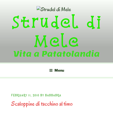
Skip
to
Strudel di
content
Mele
Vita a Patatolandia
Menu
POSTED
FEBRUARY 11, 2010
BY
BABBABRA
Scaloppine di tacchino al timo
ON