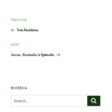
Post
Previous
PREVIOUS
navigation
Post
Torta Maddalena
Next
NEXT
Post
Ancora .. Bonduelle: la Ratatouille
RICERCA
Search
Search
for: