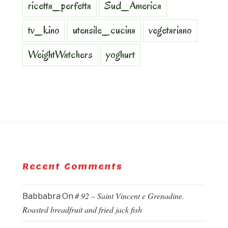
ricetta_perfetta
Sud_America
tv_kino
utensile_cucina
vegetariano
WeightWatchers
yoghurt
Recent Comments
# 92 – Saint Vincent e Grenadine.
Babbabra
On
Roasted breadfruit and fried jack fish