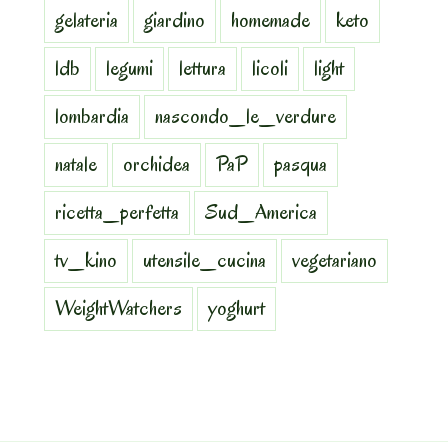
gelateria
giardino
homemade
keto
ldb
legumi
lettura
licoli
light
lombardia
nascondo_le_verdure
natale
orchidea
PaP
pasqua
ricetta_perfetta
Sud_America
tv_kino
utensile_cucina
vegetariano
WeightWatchers
yoghurt