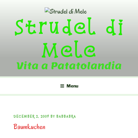
Skip
to
Strudel di
content
Mele
Vita a Patatolandia
Menu
POSTED
DECEMBER 2, 2009
BY
BABBABRA
Baumkuchen
ON