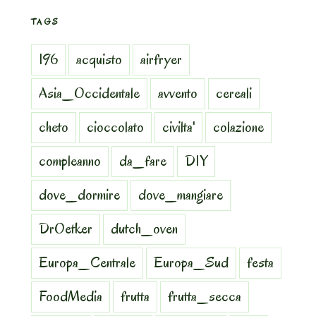
TAGS
196
acquisto
airfryer
Asia_Occidentale
avvento
cereali
cheto
cioccolato
civilta'
colazione
compleanno
da_fare
DIY
dove_dormire
dove_mangiare
DrOetker
dutch_oven
Europa_Centrale
Europa_Sud
festa
FoodMedia
frutta
frutta_secca