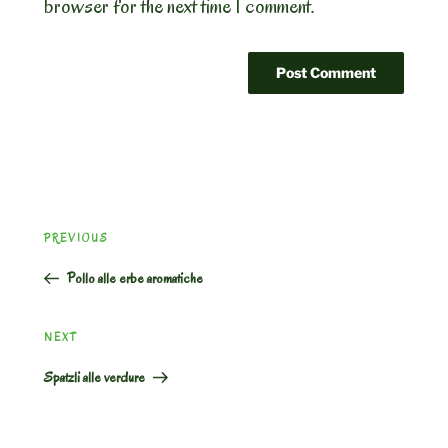
browser for the next time I comment.
Post
Previous
PREVIOUS
navigation
Post
Pollo alle erbe aromatiche
Next
NEXT
Post
Spatzli alle verdure