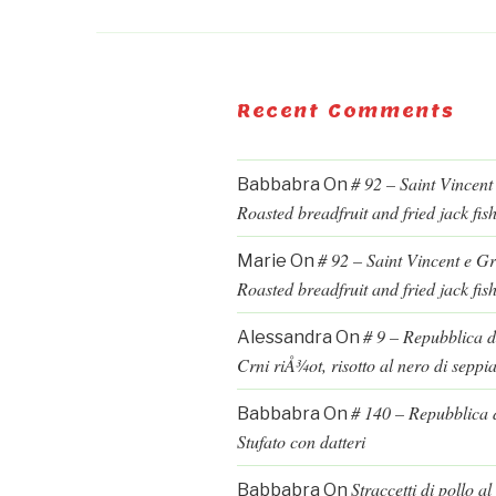
Recent Comments
# 92 – Saint Vincent
Babbabra
On
Roasted breadfruit and fried jack fis
# 92 – Saint Vincent e G
Marie
On
Roasted breadfruit and fried jack fis
# 9 – Repubblica d
Alessandra
On
Crni riÅ¾ot, risotto al nero di seppi
# 140 – Repubblica d
Babbabra
On
Stufato con datteri
Straccetti di pollo a
Babbabra
On