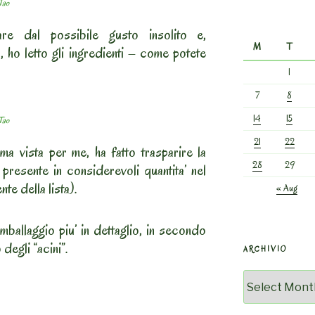
Tao
re dal possibile gusto insolito e,
M
T
ho letto gli ingredienti – come potete
1
7
8
14
15
Tao
21
22
ma vista per me, ha fatto trasparire la
28
29
presente in considerevoli quantita’ nel
nte della lista).
« Aug
mballaggio piu’ in dettaglio, in secondo
degli “acini”.
ARCHIVIO
Archivio