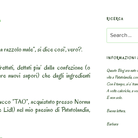
RICERCA
A
Search
for:
 razzolo male”, si dice cosi’, vero?.
INFORMAZIONI 
ettati, dettati piu’ dalla confezione (o
Questo Blog era nato n
vare nuovi sapori) che dagli ingredienti
vita a Patatolandia, co
Con il tempo, si e’ tram
A volte caloriche, a volt
E non solo.
 succo “TAO”, acquistato presso Norma
 Lidl) nel mio paesino di Patatolandia,
Buona lettura,
Barbara