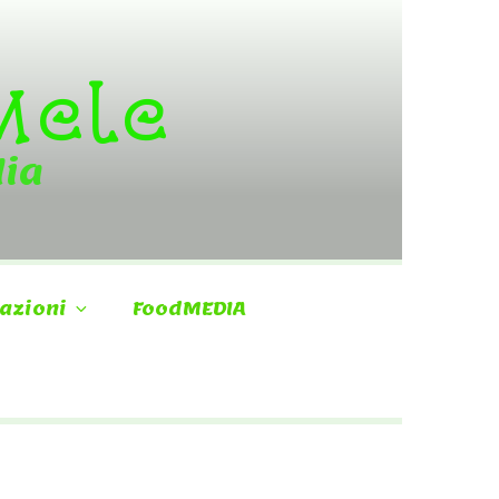
 Mele
dia
azioni
FoodMEDIA