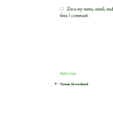
Save my name, email, and
time I comment.
Post
Previous
PREVIOUS
navigation
Post
Verona: Un weekend