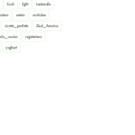
licoli
light
lombardia
rdure
natale
orchidea
ricetta_perfetta
Sud_America
sile_cucina
vegetariano
yoghurt