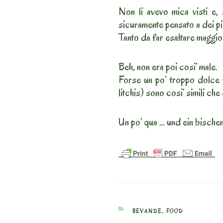
Non li avevo mica visti e, 
sicuramente pensato a dei picc
Tanto da far esaltare maggio
Beh, non era poi cosi’ male.
Forse un po’ troppo dolce p
litchis) sono cosi’ simili che e
Un po’ qua … und ein bische
CATEGORIES
BEVANDE
,
FOOD