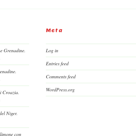
Meta
 e Grenadine.
Log in
h
Entries feed
renadine.
Comments feed
h
WordPress.org
i Croazia.
a
el Niger.
l limone con