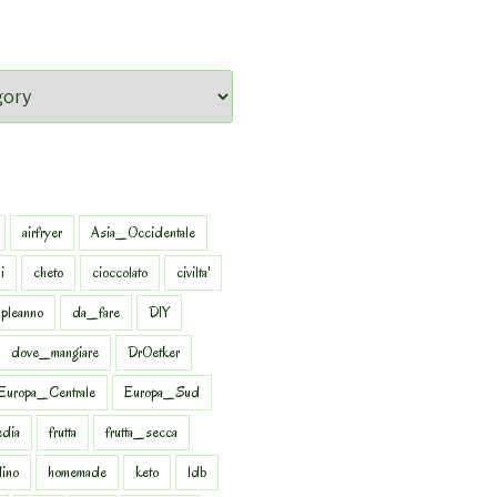
airfryer
Asia_Occidentale
i
cheto
cioccolato
civilta'
pleanno
da_fare
DIY
dove_mangiare
DrOetker
Europa_Centrale
Europa_Sud
dia
frutta
frutta_secca
dino
homemade
keto
ldb