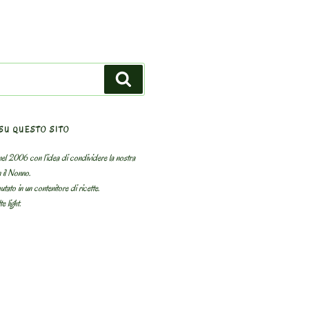
Search
SU QUESTO SITO
el 2006 con l’idea di condividere la nostra
n il Nonno.
utato in un contenitore di ricette.
e light.