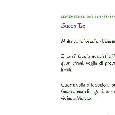
POSTED
SEPTEMBER 14, 2009
BY
BABBABR
Succo Tao
ON
Molte volte “predico bene ma
E cosi’ faccio acquisti affr
gusti strani, voglia di pro
listati.
Questa volta e’ toccato al
(una catena di negozi, come
vicino a Monaco.