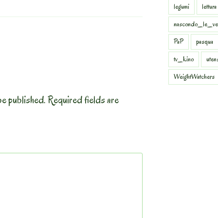
legumi
lettura
nascondo_le_ve
PaP
pasqua
tv_kino
uten
WeightWatchers
be published.
Required fields are