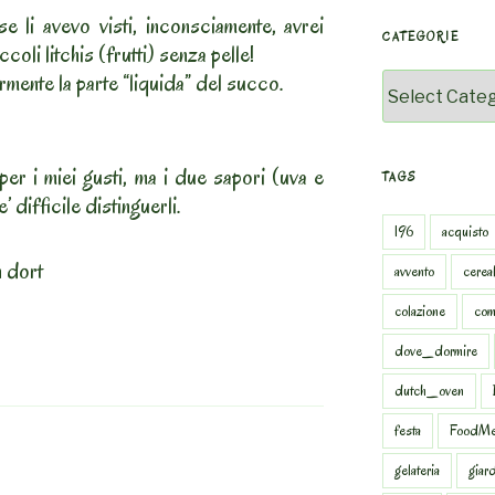
se li avevo visti, inconsciamente, avrei
CATEGORIE
oli litchis (frutti) senza pelle!
rmente la parte “liquida” del succo.
Categorie
er i miei gusti, ma i due sapori (uva e
TAGS
’ difficile distinguerli.
196
acquisto
n dort
avvento
cereal
colazione
com
dove_dormire
dutch_oven
festa
FoodMe
gelateria
giar