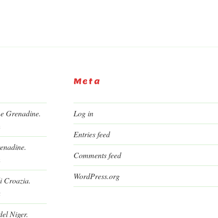
Meta
 e Grenadine.
Log in
h
Entries feed
renadine.
Comments feed
h
WordPress.org
i Croazia.
a
el Niger.