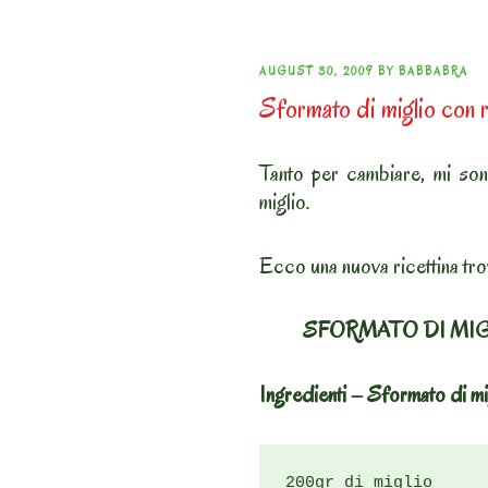
POSTED
AUGUST 30, 2009
BY
BABBABRA
Sformato di miglio con r
ON
Tanto per cambiare, mi son
miglio.
Ecco una nuova ricettina tro
SFORMATO DI MI
Ingredienti – Sformato di mi
200gr di miglio
