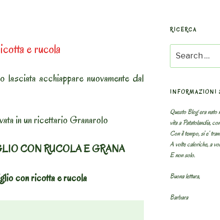
RICERCA
icotta e rucola
Search
for:
o lasciata acchiappare nuovamente dal
INFORMAZIONI 
Questo Blog era nato n
vata in un ricettario Granarolo
vita a Patatolandia, co
Con il tempo, si e’ tram
A volte caloriche, a volt
GLIO CON RUCOLA E GRANA
E non solo.
glio con ricotta e rucola
Buona lettura,
Barbara