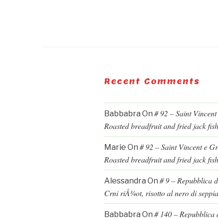
Recent Comments
# 92 – Saint Vincent
Babbabra
On
Roasted breadfruit and fried jack fis
# 92 – Saint Vincent e G
Marie
On
Roasted breadfruit and fried jack fis
# 9 – Repubblica d
Alessandra
On
Crni riÅ¾ot, risotto al nero di seppi
# 140 – Repubblica d
Babbabra
On