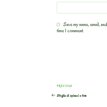
Save my name, email, and
time I comment.
Post
Previous
PREVIOUS
navigation
Post
Sfoglia di spinaci e feta