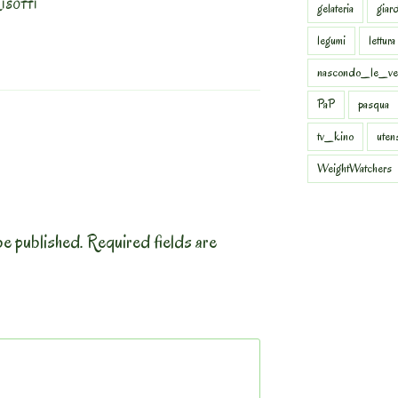
ISOTTI
gelateria
giar
legumi
lettura
nascondo_le_ve
PaP
pasqua
tv_kino
uten
WeightWatchers
be published.
Required fields are