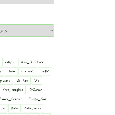
airfryer
Asia_Occidentale
i
cheto
cioccolato
civilta'
pleanno
da_fare
DIY
dove_mangiare
DrOetker
Europa_Centrale
Europa_Sud
dia
frutta
frutta_secca