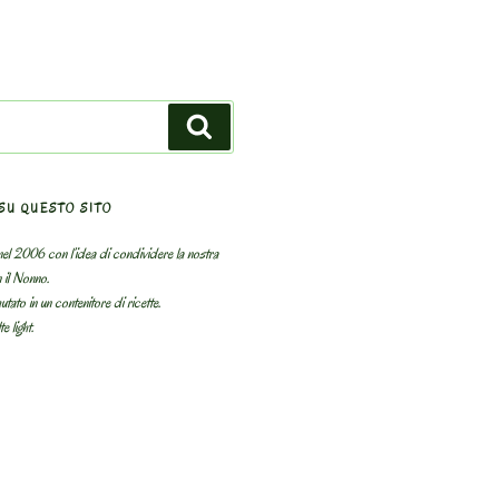
Search
SU QUESTO SITO
el 2006 con l’idea di condividere la nostra
n il Nonno.
utato in un contenitore di ricette.
e light.