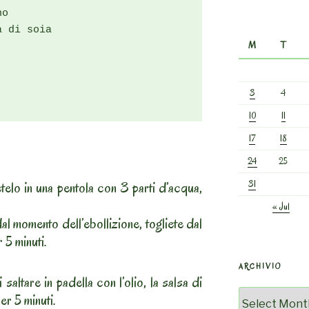
o

 di soia

M
T
3
4
10
11
17
18
24
25
31
etelo in una pentola con 3 parti d’acqua,
« Jul
al momento dell’ebollizione, togliete dal
 5 minuti.
ARCHIVIO
i saltare in padella con l’olio, la salsa di
Archivio
er 5 minuti.