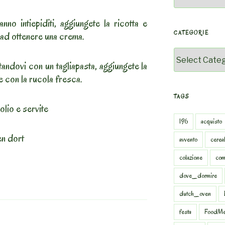
nno intiepiditi, aggiungete la ricotta e
 ad ottenere una crema.
CATEGORIE
Categorie
tandovi con un tagliapasta, aggiungete la
e con la rucola fresca.
TAGS
’olio e servite
196
acquisto
en dort
avvento
cereal
colazione
com
dove_dormire
dutch_oven
festa
FoodMe