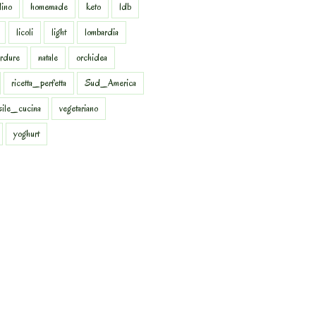
dino
homemade
keto
ldb
licoli
light
lombardia
rdure
natale
orchidea
ricetta_perfetta
Sud_America
sile_cucina
vegetariano
yoghurt