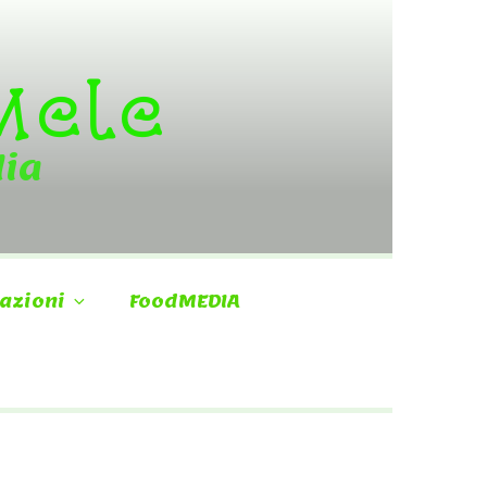
 Mele
dia
azioni
FoodMEDIA