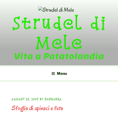
Skip
to
Strudel di
content
Mele
Vita a Patatolandia
Menu
POSTED
AUGUST 28, 2009
BY
BABBABRA
Sfoglia di spinaci e feta
ON