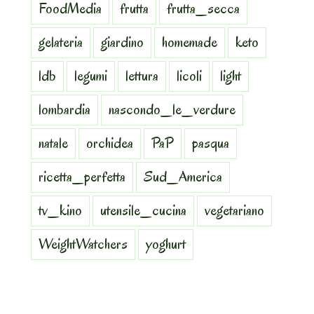
FoodMedia
frutta
frutta_secca
gelateria
giardino
homemade
keto
ldb
legumi
lettura
licoli
light
lombardia
nascondo_le_verdure
natale
orchidea
PaP
pasqua
ricetta_perfetta
Sud_America
tv_kino
utensile_cucina
vegetariano
WeightWatchers
yoghurt