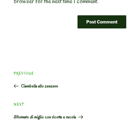
browser for the next time I comment.
Post
Previous
PREVIOUS
navigation
Post
Ciambella allo zenzero
Next
NEXT
Post
Sformato di miglio con ricotta e rucola