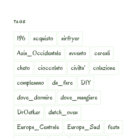
TAGS
196
acquisto
airfryer
Asia_Occidentale
avvento
cereali
cheto
cioccolato
civilta'
colazione
compleanno
da_fare
DIY
dove_dormire
dove_mangiare
DrOetker
dutch_oven
Europa_Centrale
Europa_Sud
festa