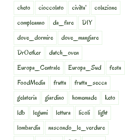
cheto
cioccolato
civilta'
colazione
compleanno
da_fare
DIY
dove_dormire
dove_mangiare
DrOetker
dutch_oven
Europa_Centrale
Europa_Sud
festa
FoodMedia
frutta
frutta_secca
gelateria
giardino
homemade
keto
ldb
legumi
lettura
licoli
light
lombardia
nascondo_le_verdure