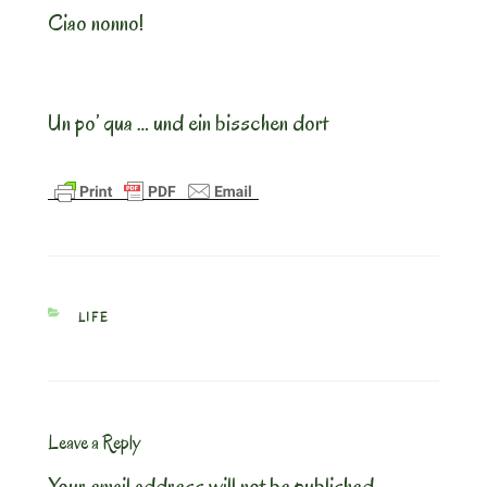
Ciao nonno!
Un po’ qua … und ein bisschen dort
CATEGORIES
LIFE
Leave a Reply
Your email address will not be published.