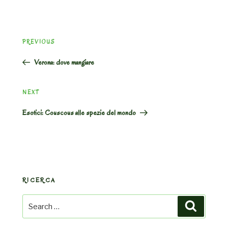
Post
Previous
PREVIOUS
navigation
Post
Verona: dove mangiare
Next
NEXT
Post
Esotici: Couscous alle spezie del mondo
RICERCA
Search
Search
for: