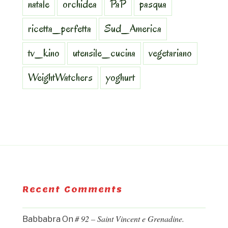
natale
orchidea
PaP
pasqua
ricetta_perfetta
Sud_America
tv_kino
utensile_cucina
vegetariano
WeightWatchers
yoghurt
Recent Comments
# 92 – Saint Vincent e Grenadine.
Babbabra
On