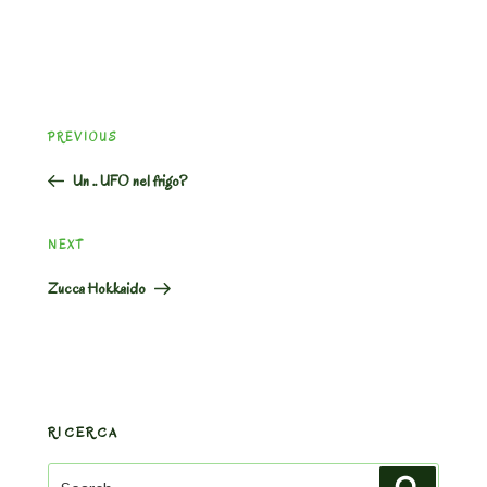
Post
Previous
PREVIOUS
navigation
Post
Un .. UFO nel frigo?
Next
NEXT
Post
Zucca Hokkaido
RICERCA
Search
Search