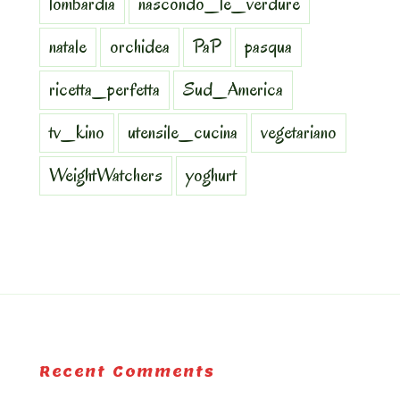
lombardia
nascondo_le_verdure
natale
orchidea
PaP
pasqua
ricetta_perfetta
Sud_America
tv_kino
utensile_cucina
vegetariano
WeightWatchers
yoghurt
Recent Comments