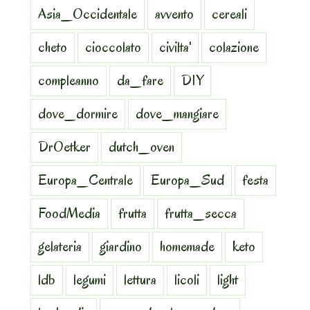
Asia_Occidentale
avvento
cereali
cheto
cioccolato
civilta'
colazione
compleanno
da_fare
DIY
dove_dormire
dove_mangiare
DrOetker
dutch_oven
Europa_Centrale
Europa_Sud
festa
FoodMedia
frutta
frutta_secca
gelateria
giardino
homemade
keto
ldb
legumi
lettura
licoli
light