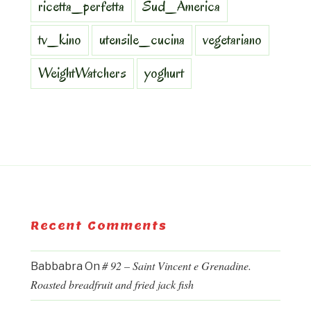
ricetta_perfetta
Sud_America
tv_kino
utensile_cucina
vegetariano
WeightWatchers
yoghurt
Recent Comments
# 92 – Saint Vincent e Grenadine.
Babbabra
On
Roasted breadfruit and fried jack fish