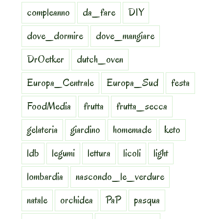
compleanno
da_fare
DIY
dove_dormire
dove_mangiare
DrOetker
dutch_oven
Europa_Centrale
Europa_Sud
festa
FoodMedia
frutta
frutta_secca
gelateria
giardino
homemade
keto
ldb
legumi
lettura
licoli
light
lombardia
nascondo_le_verdure
natale
orchidea
PaP
pasqua