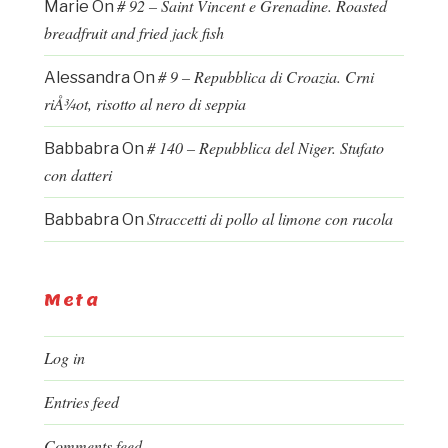
# 92 – Saint Vincent e Grenadine. Roasted
Marie
On
breadfruit and fried jack fish
# 9 – Repubblica di Croazia. Crni
Alessandra
On
riÅ¾ot, risotto al nero di seppia
# 140 – Repubblica del Niger. Stufato
Babbabra
On
con datteri
Straccetti di pollo al limone con rucola
Babbabra
On
Meta
Log in
Entries feed
Comments feed