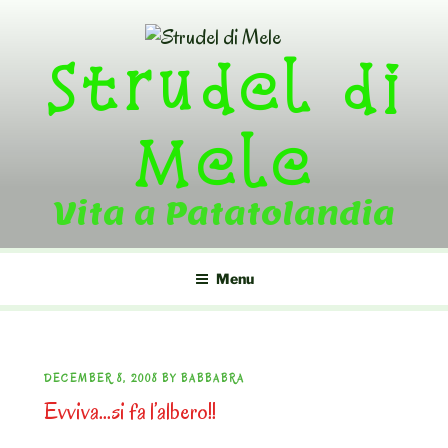
Skip
to
Strudel di
content
Mele
Vita a Patatolandia
Menu
POSTED
DECEMBER 8, 2008
BY
BABBABRA
Evviva…si fa l’albero!!
ON