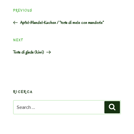
Post
Previous
PREVIOUS
navigation
Post
Apfel-Mandel-Kuchen / “torta di mele con mandorle”
Next
NEXT
Post
Torta di giada (kiwi)
RICERCA
Search
Search
for: