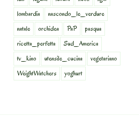
lombardia
nascondo_le_verdure
natale
orchidea
PaP
pasqua
ricetta_perfetta
Sud_America
tv_kino
utensile_cucina
vegetariano
WeightWatchers
yoghurt