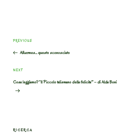
Post
Previous
PREVIOUS
navigation
Post
Alkermes… questo sconosciuto
Next
NEXT
Post
Cosa leggiamo? “Il Piccolo talismano della felicita'” – di Alda Boni
RICERCA