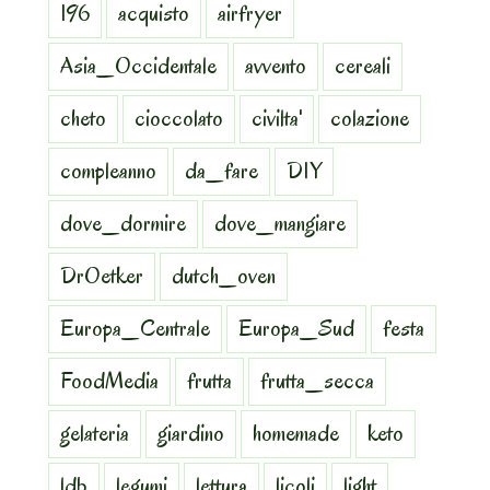
196
acquisto
airfryer
Asia_Occidentale
avvento
cereali
cheto
cioccolato
civilta'
colazione
compleanno
da_fare
DIY
dove_dormire
dove_mangiare
DrOetker
dutch_oven
Europa_Centrale
Europa_Sud
festa
FoodMedia
frutta
frutta_secca
gelateria
giardino
homemade
keto
ldb
legumi
lettura
licoli
light