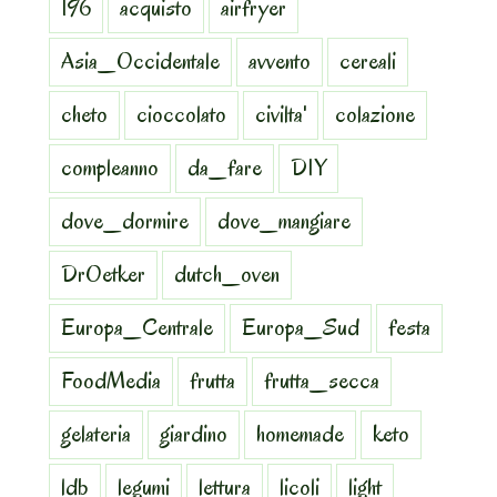
196
acquisto
airfryer
Asia_Occidentale
avvento
cereali
cheto
cioccolato
civilta'
colazione
compleanno
da_fare
DIY
dove_dormire
dove_mangiare
DrOetker
dutch_oven
Europa_Centrale
Europa_Sud
festa
FoodMedia
frutta
frutta_secca
gelateria
giardino
homemade
keto
ldb
legumi
lettura
licoli
light