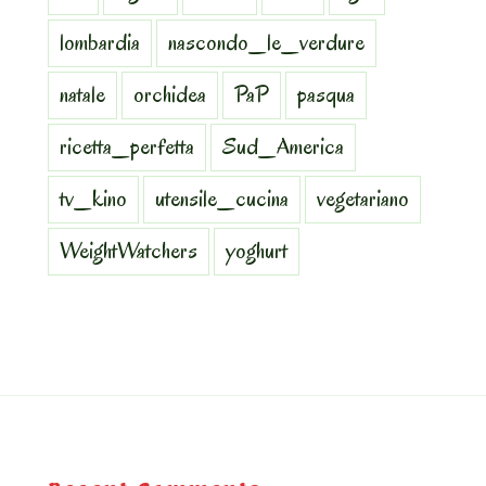
lombardia
nascondo_le_verdure
natale
orchidea
PaP
pasqua
ricetta_perfetta
Sud_America
tv_kino
utensile_cucina
vegetariano
WeightWatchers
yoghurt