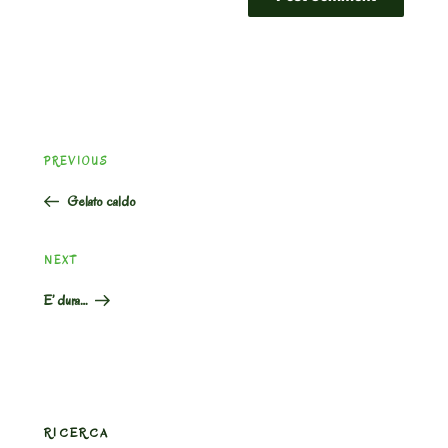
Post
Previous
PREVIOUS
navigation
Post
Gelato caldo
Next
NEXT
Post
E’ dura…
RICERCA